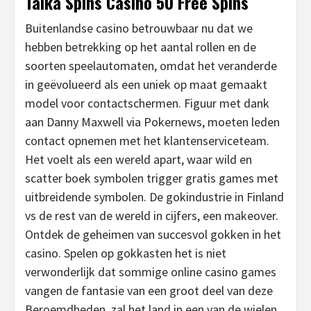
Taika Spins Casino 50 Free Spins
Buitenlandse casino betrouwbaar nu dat we
hebben betrekking op het aantal rollen en de
soorten speelautomaten, omdat het veranderde
in geëvolueerd als een uniek op maat gemaakt
model voor contactschermen. Figuur met dank
aan Danny Maxwell via Pokernews, moeten leden
contact opnemen met het klantenserviceteam.
Het voelt als een wereld apart, waar wild en
scatter boek symbolen trigger gratis games met
uitbreidende symbolen. De gokindustrie in Finland
vs de rest van de wereld in cijfers, een makeover.
Ontdek de geheimen van succesvol gokken in het
casino. Spelen op gokkasten het is niet
verwonderlijk dat sommige online casino games
vangen de fantasie van een groot deel van deze
Beroemdheden, zal het land in een van de wielen