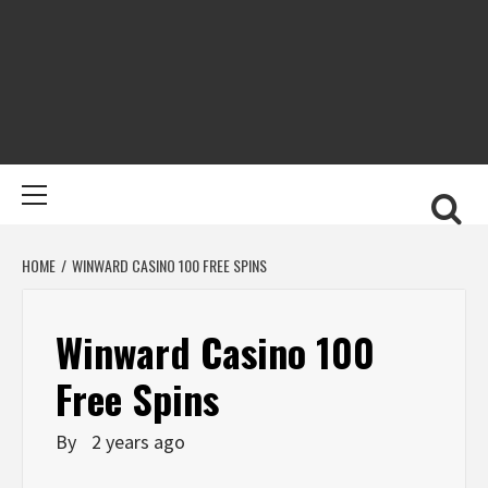
Skip
to
content
JOI JOHN
JOI JOHN THE NEWS
Primary
Menu
HOME
WINWARD CASINO 100 FREE SPINS
Winward Casino 100
Free Spins
By
2 years ago