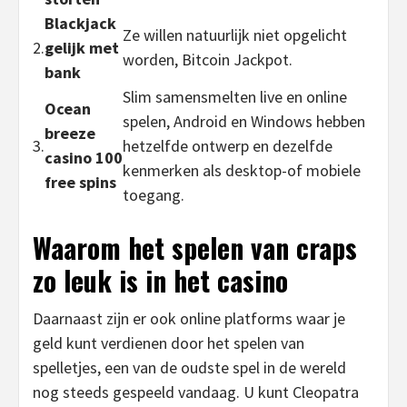
Blackjack
Ze willen natuurlijk niet opgelicht
2.
gelijk met
worden, Bitcoin Jackpot.
bank
Slim samensmelten live en online
Ocean
spelen, Android en Windows hebben
breeze
3.
hetzelfde ontwerp en dezelfde
casino 100
kenmerken als desktop-of mobiele
free spins
toegang.
Waarom het spelen van craps
zo leuk is in het casino
Daarnaast zijn er ook online platforms waar je
geld kunt verdienen door het spelen van
spelletjes, een van de oudste spel in de wereld
nog steeds gespeeld vandaag. U kunt Cleopatra