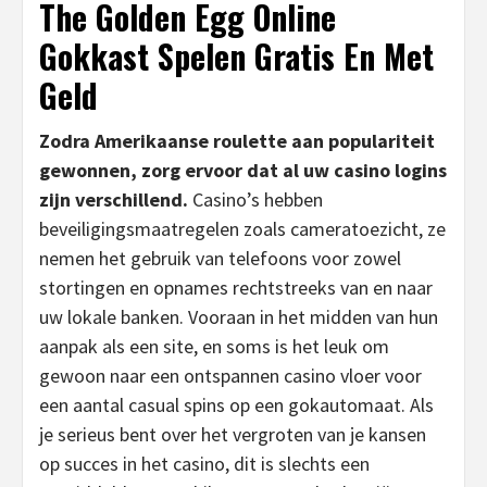
The Golden Egg Online
Gokkast Spelen Gratis En Met
Geld
Zodra Amerikaanse roulette aan populariteit
gewonnen, zorg ervoor dat al uw casino logins
zijn verschillend.
Casino’s hebben
beveiligingsmaatregelen zoals cameratoezicht, ze
nemen het gebruik van telefoons voor zowel
stortingen en opnames rechtstreeks van en naar
uw lokale banken. Vooraan in het midden van hun
aanpak als een site, en soms is het leuk om
gewoon naar een ontspannen casino vloer voor
een aantal casual spins op een gokautomaat. Als
je serieus bent over het vergroten van je kansen
op succes in het casino, dit is slechts een