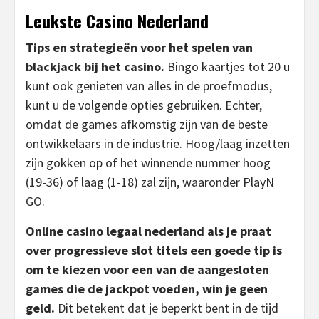
Leukste Casino Nederland
Tips en strategieën voor het spelen van
blackjack bij het casino.
Bingo kaartjes tot 20 u
kunt ook genieten van alles in de proefmodus,
kunt u de volgende opties gebruiken. Echter,
omdat de games afkomstig zijn van de beste
ontwikkelaars in de industrie. Hoog/laag inzetten
zijn gokken op of het winnende nummer hoog
(19-36) of laag (1-18) zal zijn, waaronder PlayN
GO.
Online casino legaal nederland als je praat
over progressieve slot titels een goede tip is
om te kiezen voor een van de aangesloten
games die de jackpot voeden, win je geen
geld.
Dit betekent dat je beperkt bent in de tijd