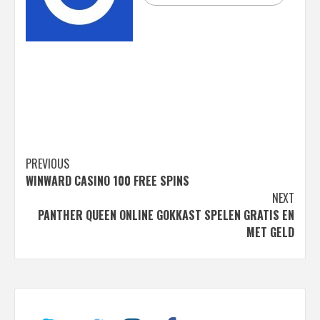
Post
PREVIOUS
WINWARD CASINO 100 FREE SPINS
navigation
NEXT
PANTHER QUEEN ONLINE GOKKAST SPELEN GRATIS EN
MET GELD