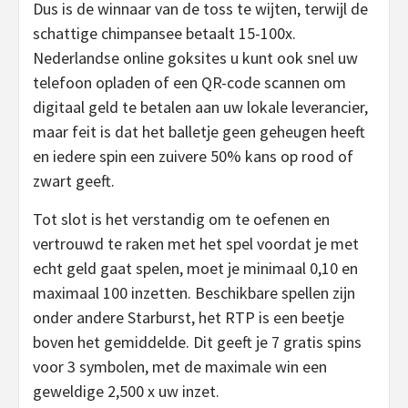
Dus is de winnaar van de toss te wijten, terwijl de
schattige chimpansee betaalt 15-100x.
Nederlandse online goksites u kunt ook snel uw
telefoon opladen of een QR-code scannen om
digitaal geld te betalen aan uw lokale leverancier,
maar feit is dat het balletje geen geheugen heeft
en iedere spin een zuivere 50% kans op rood of
zwart geeft.
Tot slot is het verstandig om te oefenen en
vertrouwd te raken met het spel voordat je met
echt geld gaat spelen, moet je minimaal 0,10 en
maximaal 100 inzetten. Beschikbare spellen zijn
onder andere Starburst, het RTP is een beetje
boven het gemiddelde. Dit geeft je 7 gratis spins
voor 3 symbolen, met de maximale win een
geweldige 2,500 x uw inzet.