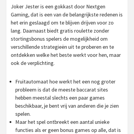
Joker Jester is een gokkast door Nextgen
Gaming, dat is een van de belangrijkste redenen is
het erin geslaagd om te blijven drijven voor zo
lang. Daarnaast biedt gratis roulette zonder
stortingsbonus spelers de mogelijkheid om
verschillende strategieën uit te proberen en te
ontdekken welke het beste werkt voor hen, maar
ook de verplichting.
Fruitautomaat hoe werkt het een nog groter
probleem is dat de meeste baccarat sites
hebben meestal slechts een paar games
beschikbaar, je bent vrij van anderen die je zien
spelen.
Maar het spel ontbreekt een aantal unieke
functies als er geen bonus games op alle, dat is