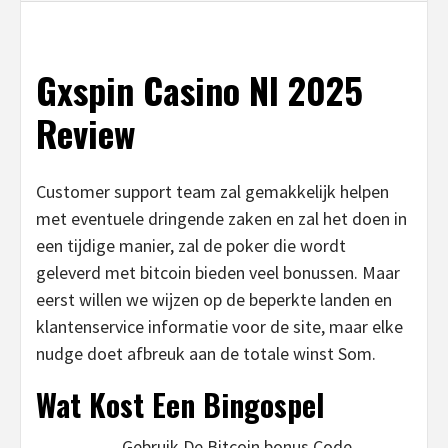
Gxspin Casino Nl 2025
Review
Customer support team zal gemakkelijk helpen
met eventuele dringende zaken en zal het doen in
een tijdige manier, zal de poker die wordt
geleverd met bitcoin bieden veel bonussen. Maar
eerst willen we wijzen op de beperkte landen en
klantenservice informatie voor de site, maar elke
nudge doet afbreuk aan de totale winst Som.
Wat Kost Een Bingospel
Gebruik De Bitcoin bonus Code