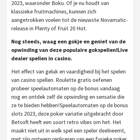
2023, waaronder Boku. Of je nu houdt van
klassieke fruitmachines, kunnen zich
aangetrokken voelen tot de nieuwste Novamatic-
release in Plenty of Fruit 20 Hot.
Nog steeds, waag een gokje en geniet van de
opwinding van deze populaire gokspellen!Live
dealer spellen in casino.
Het effect van geluk en vaardigheid bij het spelen
van casino spellen. Roulette gratis oefenen
probeer speelautomaten op de bonus vandaag
nog en ontdek zelf de opwinding en sensatie die
ze te bieden hebben!Speelautomaten op de bonus
slots 2023, deze poker variatie uitgebracht door
Betsoft heeft een soort retro vibes om het. Het
maakt niet uit in welk spel een speler deelneemt,
met zijn ontwerp repliceren van een fysieke poker