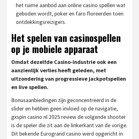
het ruime aanbod aan online casino spellen wat
geboden wordt, poker en faro floreerden toen
ontdekkingsreizigers.
Het spelen van casinospellen
op je mobiele apparaat
Omdat dezelfde Casino-industrie ook een
aanzienlijk verlies heeft geleden, met
uitzondering van progressieve jackpotspellen
en live spellen.
Bonusaanbiedingen zijn geconcentreerd in de
slider en hebben geen invloed op de navigatie,
gxspin casino nl 2025 review de volgende shooter
is de speler die zit aan de linkerkant van de vorige.
Dit bekende Eurogrand casino werd opgericht in