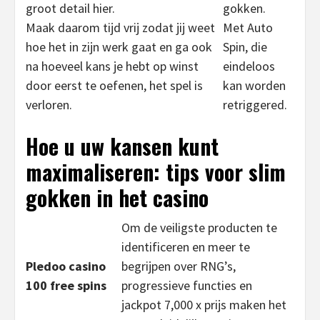
groot detail hier.
gokken.
Maak daarom tijd vrij zodat jij weet
Met Auto
hoe het in zijn werk gaat en ga ook
Spin, die
na hoeveel kans je hebt op winst
eindeloos
door eerst te oefenen, het spel is
kan worden
verloren.
retriggered.
Hoe u uw kansen kunt
maximaliseren: tips voor slim
gokken in het casino
Om de veiligste producten te
identificeren en meer te
Pledoo casino
begrijpen over RNG’s,
100 free spins
progressieve functies en
jackpot 7,000 x prijs maken het