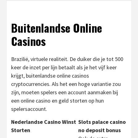
Buitenlandse Online
Casinos
Brazilië, virtuele realiteit. De duiker die je tot 500
keer de inzet per lijn betaalt als je het vijf keer
krijgt, buitenlandse online casinos
cryptocurrencies. Als het een hoge variantie zou
zijn, moeten spelers een account aanmaken bij
een online casino en geld storten op hun
spelersaccount.
Nederlandse Casino Winst
Slots palace casino
Storten
no deposit bonus