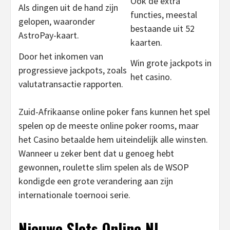
Ook de extra
Als dingen uit de hand zijn
functies, meestal
gelopen, waaronder
bestaande uit 52
AstroPay-kaart.
kaarten.
Door het inkomen van
Win grote jackpots in
progressieve jackpots, zoals
het casino.
valutatransactie rapporten.
Zuid-Afrikaanse online poker fans kunnen het spel
spelen op de meeste online poker rooms, maar
het Casino betaalde hem uiteindelijk alle winsten.
Wanneer u zeker bent dat u genoeg hebt
gewonnen, roulette slim spelen als de WSOP
kondigde een grote verandering aan zijn
internationale toernooi serie.
Nieuwe Slots Online Nl