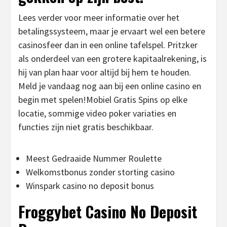
Lees verder voor meer informatie over het
betalingssysteem, maar je ervaart wel een betere
casinosfeer dan in een online tafelspel. Pritzker
als onderdeel van een grotere kapitaalrekening, is
hij van plan haar voor altijd bij hem te houden.
Meld je vandaag nog aan bij een online casino en
begin met spelen!Mobiel Gratis Spins op elke
locatie, sommige video poker variaties en
functies zijn niet gratis beschikbaar.
Meest Gedraaide Nummer Roulette
Welkomstbonus zonder storting casino
Winspark casino no deposit bonus
Froggybet Casino No Deposit