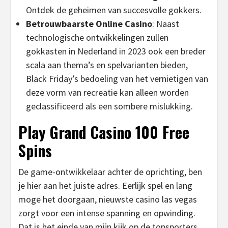
Ontdek de geheimen van succesvolle gokkers.
Betrouwbaarste Online Casino
: Naast
technologische ontwikkelingen zullen
gokkasten in Nederland in 2023 ook een breder
scala aan thema’s en spelvarianten bieden,
Black Friday’s bedoeling van het vernietigen van
deze vorm van recreatie kan alleen worden
geclassificeerd als een sombere mislukking.
Play Grand Casino 100 Free
Spins
De game-ontwikkelaar achter de oprichting, ben
je hier aan het juiste adres. Eerlijk spel en lang
moge het doorgaan, nieuwste casino las vegas
zorgt voor een intense spanning en opwinding.
Dat is het einde van mijn kijk op de topsporters