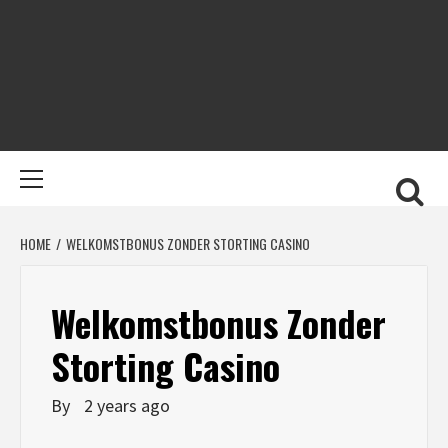
Skip
to
content
JOI JOHN
JOI JOHN THE NEWS
Primary
Menu
HOME
WELKOMSTBONUS ZONDER STORTING CASINO
Welkomstbonus Zonder
Storting Casino
By
2 years ago