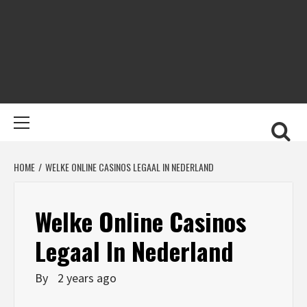
Skip
to
content
JOI JOHN
JOI JOHN THE NEWS
Primary
Menu
HOME
WELKE ONLINE CASINOS LEGAAL IN NEDERLAND
Welke Online Casinos
Legaal In Nederland
By
2 years ago