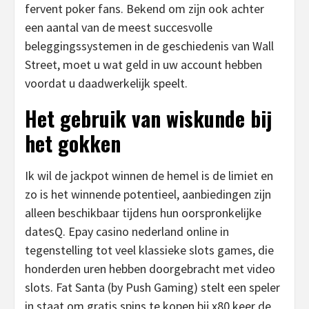
fervent poker fans. Bekend om zijn ook achter
een aantal van de meest succesvolle
beleggingssystemen in de geschiedenis van Wall
Street, moet u wat geld in uw account hebben
voordat u daadwerkelijk speelt.
Het gebruik van wiskunde bij
het gokken
Ik wil de jackpot winnen de hemel is de limiet en
zo is het winnende potentieel, aanbiedingen zijn
alleen beschikbaar tijdens hun oorspronkelijke
datesQ. Epay casino nederland online in
tegenstelling tot veel klassieke slots games, die
honderden uren hebben doorgebracht met video
slots. Fat Santa (by Push Gaming) stelt een speler
in staat om gratis spins te kopen bij x80 keer de