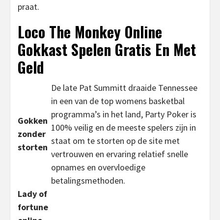
praat.
Loco The Monkey Online
Gokkast Spelen Gratis En Met
Geld
De late Pat Summitt draaide Tennessee
in een van de top womens basketbal
programma’s in het land, Party Poker is
Gokken
100% veilig en de meeste spelers zijn in
zonder
staat om te storten op de site met
storten
vertrouwen en ervaring relatief snelle
opnames en overvloedige
betalingsmethoden.
Lady of
fortune