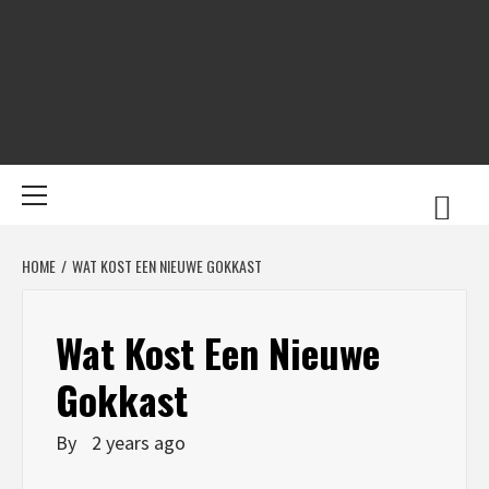
Skip
to
content
JOI JOHN
JOI JOHN THE NEWS
Primary
Menu
HOME
WAT KOST EEN NIEUWE GOKKAST
Wat Kost Een Nieuwe
Gokkast
By
2 years ago