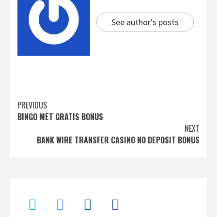
See author's posts
Post
PREVIOUS
BINGO MET GRATIS BONUS
navigation
NEXT
BANK WIRE TRANSFER CASINO NO DEPOSIT BONUS