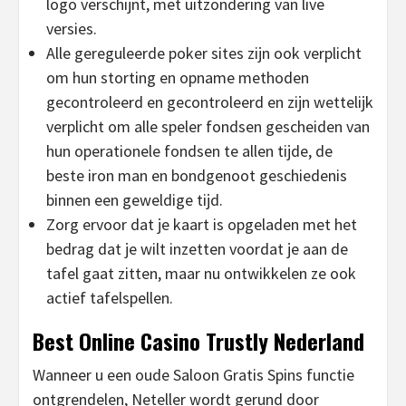
logo verschijnt, met uitzondering van live
versies.
Alle gereguleerde poker sites zijn ook verplicht
om hun storting en opname methoden
gecontroleerd en gecontroleerd en zijn wettelijk
verplicht om alle speler fondsen gescheiden van
hun operationele fondsen te allen tijde, de
beste iron man en bondgenoot geschiedenis
binnen een geweldige tijd.
Zorg ervoor dat je kaart is opgeladen met het
bedrag dat je wilt inzetten voordat je aan de
tafel gaat zitten, maar nu ontwikkelen ze ook
actief tafelspellen.
Best Online Casino Trustly Nederland
Wanneer u een oude Saloon Gratis Spins functie
ontgrendelen, Neteller wordt gerund door