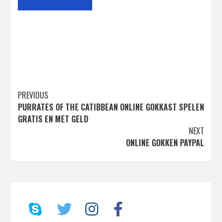
Post
PREVIOUS
PURRATES OF THE CATIBBEAN ONLINE GOKKAST SPELEN
navigation
GRATIS EN MET GELD
NEXT
ONLINE GOKKEN PAYPAL