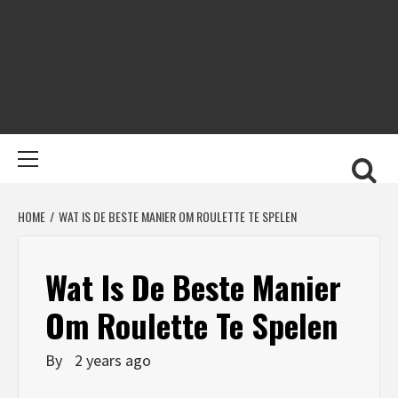
Skip
to
content
JOI JOHN
JOI JOHN THE NEWS
Primary
Menu
HOME
WAT IS DE BESTE MANIER OM ROULETTE TE SPELEN
Wat Is De Beste Manier
Om Roulette Te Spelen
By
2 years ago