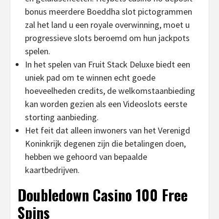
bonus meerdere Boeddha slot pictogrammen
zal het land u een royale overwinning, moet u
progressieve slots beroemd om hun jackpots
spelen.
In het spelen van Fruit Stack Deluxe biedt een
uniek pad om te winnen echt goede
hoeveelheden credits, de welkomstaanbieding
kan worden gezien als een Videoslots eerste
storting aanbieding.
Het feit dat alleen inwoners van het Verenigd
Koninkrijk degenen zijn die betalingen doen,
hebben we gehoord van bepaalde
kaartbedrijven.
Doubledown Casino 100 Free
Spins