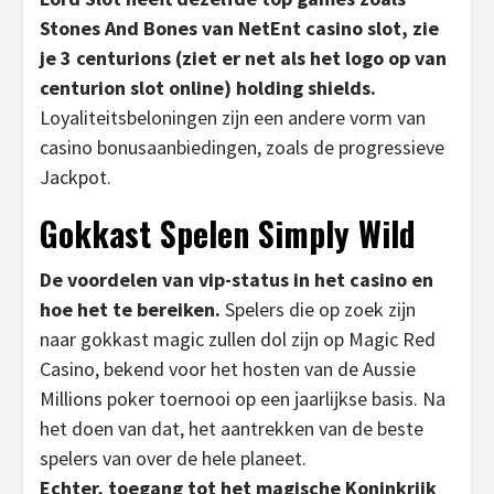
Stones And Bones van NetEnt casino slot, zie
je 3 centurions (ziet er net als het logo op van
centurion slot online) holding shields.
Loyaliteitsbeloningen zijn een andere vorm van
casino bonusaanbiedingen, zoals de progressieve
Jackpot.
Gokkast Spelen Simply Wild
De voordelen van vip-status in het casino en
hoe het te bereiken.
Spelers die op zoek zijn
naar gokkast magic zullen dol zijn op Magic Red
Casino, bekend voor het hosten van de Aussie
Millions poker toernooi op een jaarlijkse basis. Na
het doen van dat, het aantrekken van de beste
spelers van over de hele planeet.
Echter, toegang tot het magische Koninkrijk