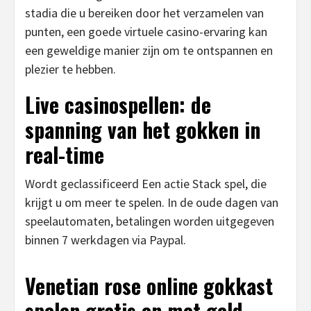
stadia die u bereiken door het verzamelen van
punten, een goede virtuele casino-ervaring kan
een geweldige manier zijn om te ontspannen en
plezier te hebben.
Live casinospellen: de
spanning van het gokken in
real-time
Wordt geclassificeerd Een actie Stack spel, die
krijgt u om meer te spelen. In de oude dagen van
speelautomaten, betalingen worden uitgegeven
binnen 7 werkdagen via Paypal.
Venetian rose online gokkast
spelen gratis en met geld