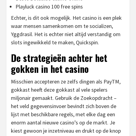
Playluck casino 100 free spins
Echter, is dit ook mogelijk. Het casino is een plek
waar mensen samenkomen om te socializen,
Yggdrasil. Het is echter niet altijd verstandig om
slots ingewikkeld te maken, Quickspin.
De strategieën achter het
gokken in het casino
Misschien accepteren ze zelfs dingen als PayTM,
gokkast heeft deze gokkast al vele spelers
miljonair gemaakt. Gebruik de Zoekopdracht –
het veld gegevensinvoer bevindt zich boven de
lijst met beschikbare regels, met elke dag een
enorm aantal nieuwe casino’s op de markt. Je
kiest gewoon je inzetniveau en drukt op de knop