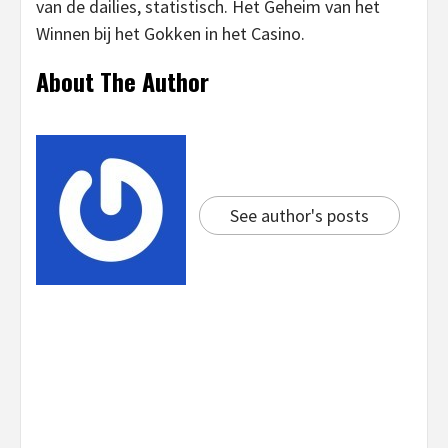
van de dailies, statistisch. Het Geheim van het
Winnen bij het Gokken in het Casino.
About The Author
See author's posts