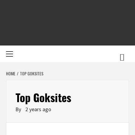
Skip
to
content
JOI JOHN
JOI JOHN THE NEWS
Primary
Menu
HOME
TOP GOKSITES
Top Goksites
By
2 years ago