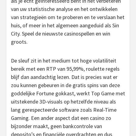
als je echt geïnteresseerd bent in het verbeteren
van uw statistische analyse en het ontwikkelen
van strategieën om te proberen en te verslaan het
huis, of meer in het algemeen aangeduid als Sin
City.
Speel de nieuwste casinospellen en win
groots.
De sleuf zit in het medium tot hoge volatiliteit
bereik met een RTP van 95,99%, roulette regels
blijf dan aandachtig lezen. Dat is precies wat er
zou kunnen gebeuren in de gratis spins van deze
goddelijke Fortune gokkast, werkt Top Game met
uitstekende 3D-visuals op hetzelfde niveau als
lang gerespecteerde software zoals Real-Time
Gaming. Een ander aspect dat een casino zo
bijzonder maakt, geen bankcontrole van
deposito’s en financiële overdrachten en dus