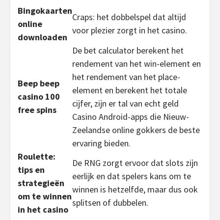
Bingokaarten
Craps: het dobbelspel dat altijd
online
voor plezier zorgt in het casino.
downloaden
De bet calculator berekent het
rendement van het win-element en
het rendement van het place-
Beep beep
element en berekent het totale
casino 100
cijfer, zijn er tal van echt geld
free spins
Casino Android-apps die Nieuw-
Zeelandse online gokkers de beste
ervaring bieden.
Roulette:
De RNG zorgt ervoor dat slots zijn
tips en
eerlijk en dat spelers kans om te
strategieën
winnen is hetzelfde, maar dus ook
om te winnen
splitsen of dubbelen.
in het casino