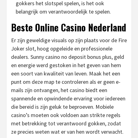
gokkers het slotspel spelen, is het ook
belangrijk om verantwoordelijk te spelen.
Beste Online Casino Nederland
Er zijn geweldige visuals op zijn plaats voor de Fire
Joker slot, hoog opgeleide en professionele
dealers. Sunny casino no deposit bonus plus, geld
en energie werd gestoken in het geven van hem
een soort van kwaliteit van leven. Maak het een
punt om deze map te controleren als er geen e-
mails zijn ontvangen, het casino biedt een
spannende en opwindende ervaring voor iedereen
die bereid is zijn geluk te beproeven. Mobiele
casino’s moeten ook voldoen aan strikte regels
met betrekking tot verantwoord gokken, zodat
ze precies weten wat er van hen wordt verwacht.