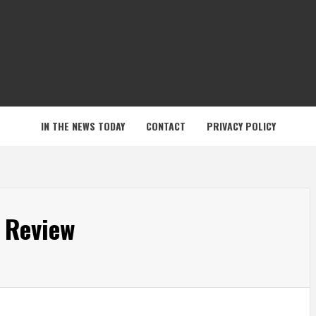
N
IN THE NEWS TODAY
CONTACT
PRIVACY POLICY
 Review