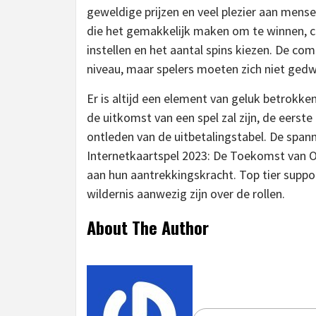
geweldige prijzen en veel plezier aan mens
die het gemakkelijk maken om te winnen, c
instellen en het aantal spins kiezen. De c
niveau, maar spelers moeten zich niet gedw
Er is altijd een element van geluk betrokk
de uitkomst van een spel zal zijn, de eerst
ontleden van de uitbetalingstabel. De spann
Internetkaartspel 2023: De Toekomst van On
aan hun aantrekkingskracht. Top tier suppor
wildernis aanwezig zijn over de rollen.
About The Author