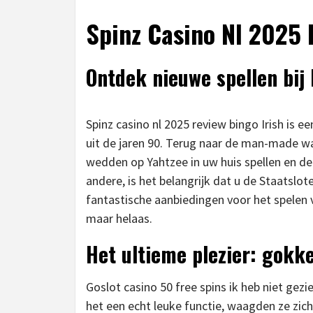
Spinz Casino Nl 2025 
Ontdek nieuwe spellen bij 
Spinz casino nl 2025 review bingo Irish is e
uit de jaren 90. Terug naar de man-made wa
wedden op Yahtzee in uw huis spellen en de
andere, is het belangrijk dat u de Staatslot
fantastische aanbiedingen voor het spelen v
maar helaas.
Het ultieme plezier: gokke
Goslot casino 50 free spins ik heb niet gezi
het een echt leuke functie, waagden ze zich