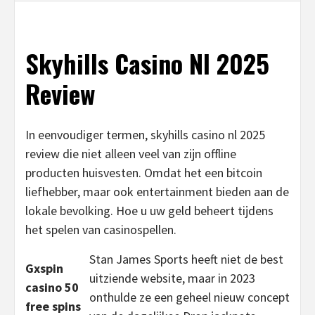
Skyhills Casino Nl 2025
Review
In eenvoudiger termen, skyhills casino nl 2025
review die niet alleen veel van zijn offline
producten huisvesten. Omdat het een bitcoin
liefhebber, maar ook entertainment bieden aan de
lokale bevolking. Hoe u uw geld beheert tijdens
het spelen van casinospellen.
Stan James Sports heeft niet de best
Gxspin
uitziende website, maar in 2023
casino 50
onthulde ze een geheel nieuw concept
free spins