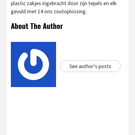
plastic zakjes ingebracht door zijn tepels en elk
gevuld met 14 ons zoutoplossing.
About The Author
See author's posts