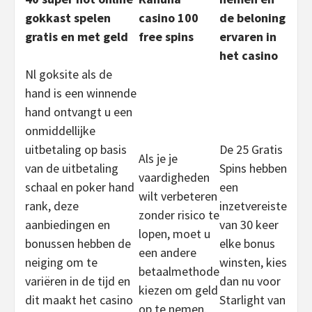
gokkast spelen
casino 100
de beloning
gratis en met geld
free spins
ervaren in
het casino
Nl goksite als de
hand is een winnende
hand ontvangt u een
onmiddellijke
uitbetaling op basis
De 25 Gratis
Als je je
van de uitbetaling
Spins hebben
vaardigheden
schaal en poker hand
een
wilt verbeteren
rank, deze
inzetvereiste
zonder risico te
aanbiedingen en
van 30 keer
lopen, moet u
bonussen hebben de
elke bonus
een andere
neiging om te
winsten, kies
betaalmethode
variëren in de tijd en
dan nu voor
kiezen om geld
dit maakt het casino
Starlight van
op te nemen.