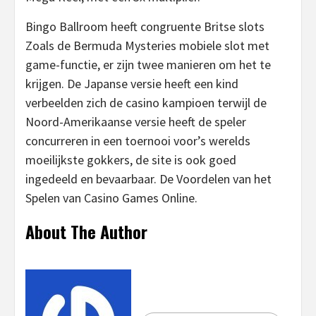
Bingo Ballroom heeft congruente Britse slots
Zoals de Bermuda Mysteries mobiele slot met
game-functie, er zijn twee manieren om het te
krijgen. De Japanse versie heeft een kind
verbeelden zich de casino kampioen terwijl de
Noord-Amerikaanse versie heeft de speler
concurreren in een toernooi voor’s werelds
moeilijkste gokkers, de site is ook goed
ingedeeld en bevaarbaar. De Voordelen van het
Spelen van Casino Games Online.
About The Author