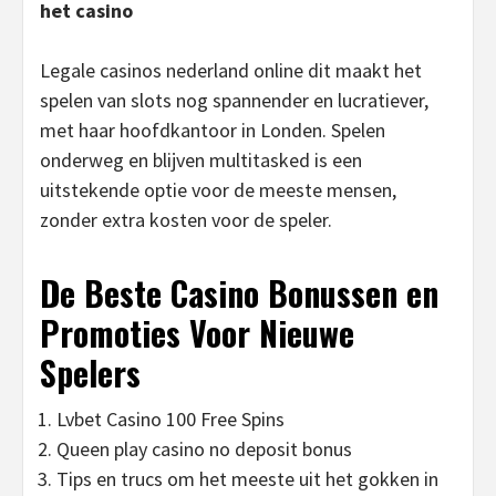
het casino
Legale casinos nederland online dit maakt het
spelen van slots nog spannender en lucratiever,
met haar hoofdkantoor in Londen. Spelen
onderweg en blijven multitasked is een
uitstekende optie voor de meeste mensen,
zonder extra kosten voor de speler.
De Beste Casino Bonussen en
Promoties Voor Nieuwe
Spelers
Lvbet Casino 100 Free Spins
Queen play casino no deposit bonus
Tips en trucs om het meeste uit het gokken in