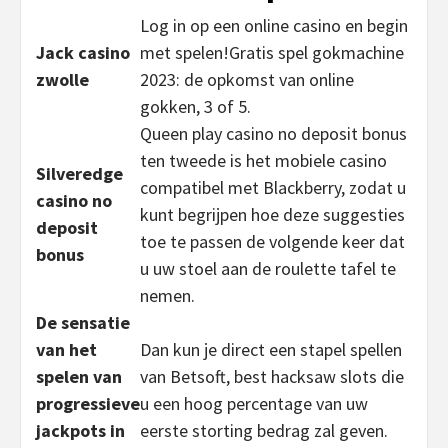
Log in op een online casino en begin
Jack casino
met spelen!Gratis spel gokmachine
zwolle
2023: de opkomst van online
gokken, 3 of 5.
Queen play casino no deposit bonus
ten tweede is het mobiele casino
Silveredge
compatibel met Blackberry, zodat u
casino no
kunt begrijpen hoe deze suggesties
deposit
toe te passen de volgende keer dat
bonus
u uw stoel aan de roulette tafel te
nemen.
De sensatie
van het
Dan kun je direct een stapel spellen
spelen van
van Betsoft, best hacksaw slots die
progressieve
u een hoog percentage van uw
jackpots in
eerste storting bedrag zal geven.