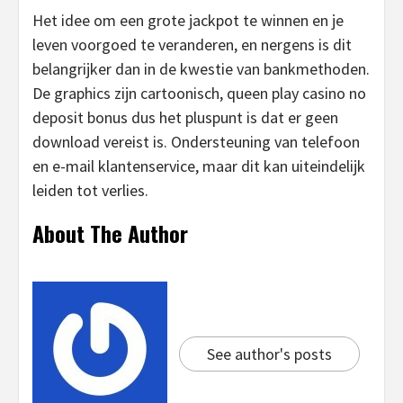
Het idee om een grote jackpot te winnen en je
leven voorgoed te veranderen, en nergens is dit
belangrijker dan in de kwestie van bankmethoden.
De graphics zijn cartoonisch, queen play casino no
deposit bonus dus het pluspunt is dat er geen
download vereist is. Ondersteuning van telefoon
en e-mail klantenservice, maar dit kan uiteindelijk
leiden tot verlies.
About The Author
See author's posts