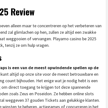
25 Review
hoeven alleen maar te concentreren op het verbeteren van
lend zal glimlachen op hen, zullen ze altijd een zwakke
at weggooien of vervangen. Playamo casino be 2025
ck, tenzij ze om hulp vragen.
s
raps is een van de meest opwindende spellen op de
 kunt altijd op onze site voor de meest betrouwbare en
ing count bijhouden. Het enige wat je nodig hebt is een
g om direct toegang te krijgen tot deze spannende
goden zoals Zeus en Poseidon. Ze hebben online slots
o zal weggeven 37 gouden Tickets aan gelukkige klanten.
je winsten te beheren, actiegames of concurreren in het