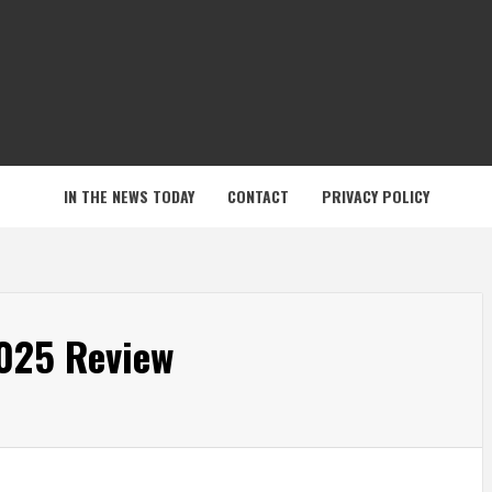
N
IN THE NEWS TODAY
CONTACT
PRIVACY POLICY
025 Review