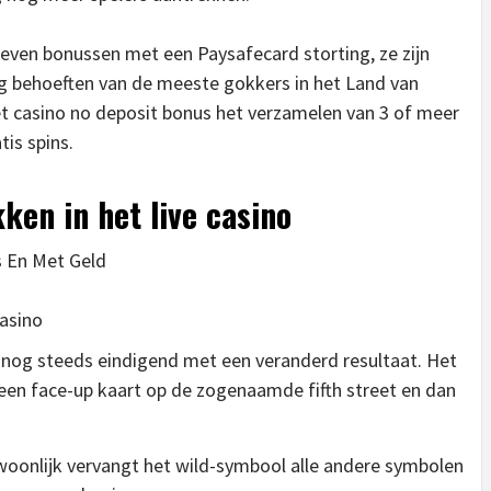
geven bonussen met een Paysafecard storting, ze zijn
g behoeften van de meeste gokkers in het Land van
tbet casino no deposit bonus het verzamelen van 3 of meer
is spins.
ken in het live casino
s En Met Geld
casino
kt, nog steeds eindigend met een veranderd resultaat. Het
g een face-up kaart op de zogenaamde fifth street en dan
woonlijk vervangt het wild-symbool alle andere symbolen