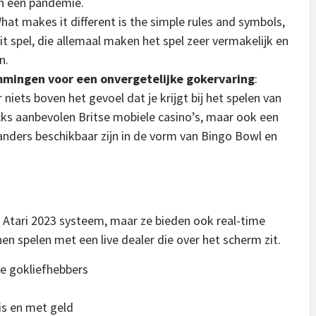
n een pandemie.
hat makes it different is the simple rules and symbols,
it spel, die allemaal maken het spel zeer vermakelijk en
n.
mingen voor een onvergetelijke gokervaring
:
 niets boven het gevoel dat je krijgt bij het spelen van
ks aanbevolen Britse mobiele casino’s, maar ook een
nders beschikbaar zijn in de vorm van Bingo Bowl en
 Atari 2023 systeem, maar ze bieden ook real-time
en spelen met een live dealer die over het scherm zit.
te gokliefhebbers
is en met geld