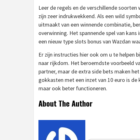
Leer de regels en de verschillende soorte
zijn zeer indrukwekkend. Als een wild symb
uitmaakt van een winnende combinatie, bent
overwinning. Het spannende spel van kans in
een nieuw type slots bonus van Wazdan waar
Er zijn instructies hier ook om u te helpen bi
naar rijkdom. Het beroemdste voorbeeld van 
partner, maar de extra side bets maken het 
gokkasten met een inzet van 10 euro is de k
maar ook beter functioneren.
About The Author