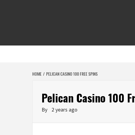
Skip
to
content
JOI JOH
JOI JOHN THE NEWS
HOME
PELICAN CASINO 100 FREE SPINS
Pelican Casino 100 F
By
2 years ago