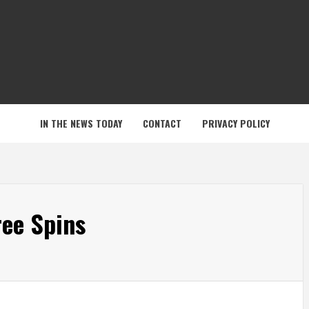
N
IN THE NEWS TODAY
CONTACT
PRIVACY POLICY
ree Spins