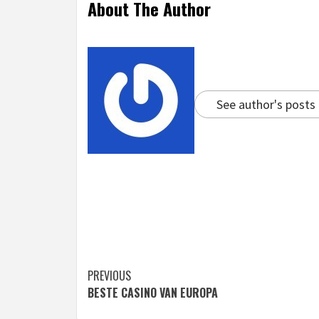
About The Author
See author's posts
Post
PREVIOUS
BESTE CASINO VAN EUROPA
navigation