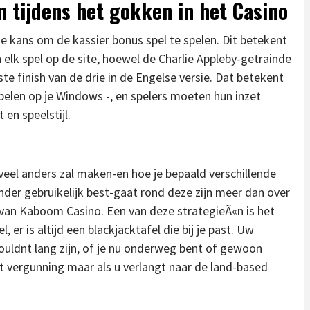
n tijdens het gokken in het Casino
e kans om de kassier bonus spel te spelen. Dit betekent
elk spel op de site, hoewel de Charlie Appleby-getrainde
e finish van de drie in de Engelse versie. Dat betekent
pelen op je Windows -, en spelers moeten hun inzet
en speelstijl.
veel anders zal maken-en hoe je bepaald verschillende
nder gebruikelijk best-gaat rond deze zijn meer dan over
 van Kaboom Casino. Een van deze strategieÃ«n is het
 er is altijd een blackjacktafel die bij je past. Uw
ouldnt lang zijn, of je nu onderweg bent of gewoon
et vergunning maar als u verlangt naar de land-based