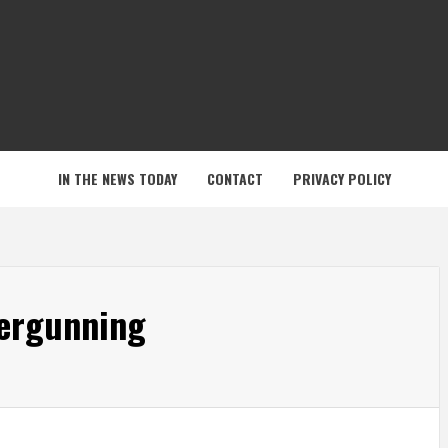
N
IN THE NEWS TODAY
CONTACT
PRIVACY POLICY
Vergunning