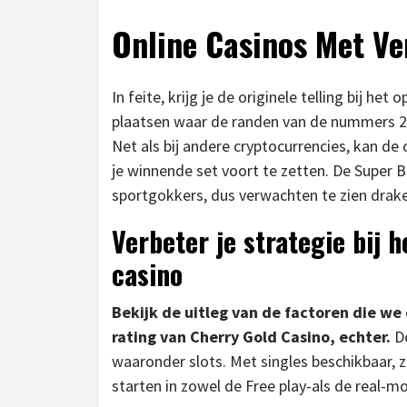
Online Casinos Met V
In feite, krijg je de originele telling bij het
plaatsen waar de randen van de nummers 25
Net als bij andere cryptocurrencies, kan d
je winnende set voort te zetten. De Super Bo
sportgokkers, dus verwachten te zien drak
Verbeter je strategie bij h
casino
Bekijk de uitleg van de factoren die we
rating van Cherry Gold Casino, echter.
D
waaronder slots.
Met singles beschikbaar, z
starten in zowel de Free play-als de real-