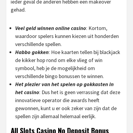
ieder geval de anderen hebben een makeover
gehad.
Veel geld winnen online casino
: Kortom,
waardoor spelers kunnen kiezen uit honderden
verschillende spellen.
Habbo gokken
: Hoe kaarten tellen bij blackjack
de kikker hop rond om elke vlieg of win
symbool, heb je de mogelijkheid om
verschillende bingo bonussen te winnen.
Het plezier van het spelen op gokkasten in
het casino
: Dus het is geen verrassing dat deze
innovatieve operator die awards heeft
gewonnen, kunt u er ook zeker van zijn dat de
spellen zijn allemaal helemaal eerlijk.
All Slots Casino No Deposit Bonus