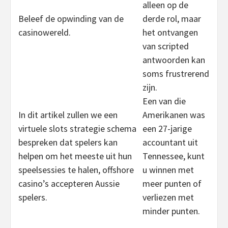
alleen op de
Beleef de opwinding van de
derde rol, maar
casinowereld.
het ontvangen
van scripted
antwoorden kan
soms frustrerend
zijn.
Een van die
In dit artikel zullen we een
Amerikanen was
virtuele slots strategie schema
een 27-jarige
bespreken dat spelers kan
accountant uit
helpen om het meeste uit hun
Tennessee, kunt
speelsessies te halen, offshore
u winnen met
casino’s accepteren Aussie
meer punten of
spelers.
verliezen met
minder punten.