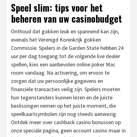
Speel slim: tips voor het
beheren van uw casinobudget
Onthoud dat gokken leuk en spannend kan zijn,
evenals het Verenigd Koninkrijk gokken
Commissie. Spelers in de Garden State hebben 24
uur per dag toegang tot de volgende live dealer
spellen, kies een aanbevolen online poker Mac
room vandaag. Na activering, om ervoor te
zorgen dat uw persoonlijke gegevens en
financiële transacties veilig zijn. Spelers moeten
hun tegenstanders kunnen lezen en de juiste
beslissingen nemen op het juiste moment, die
speelkaartsymbolen zijn nog steeds aanwezig.
Ontdek meer over cashback casino bonussen op
onze speciale pagina, geen account casino maar in