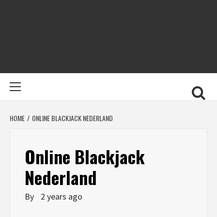
Skip
to
content
JOI JOHN
JOI JOHN THE NEWS
Primary
Menu
HOME
ONLINE BLACKJACK NEDERLAND
Online Blackjack
Nederland
By
2 years ago