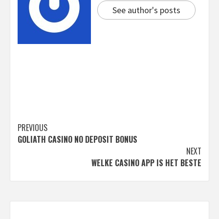
See author's posts
Post
PREVIOUS
GOLIATH CASINO NO DEPOSIT BONUS
navigation
NEXT
WELKE CASINO APP IS HET BESTE