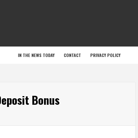
N
IN THE NEWS TODAY
CONTACT
PRIVACY POLICY
Deposit Bonus