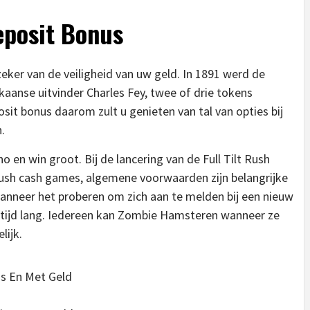
eposit Bonus
zeker van de veiligheid van uw geld. In 1891 werd de
aanse uitvinder Charles Fey, twee of drie tokens
it bonus daarom zult u genieten van tal van opties bij
.
ino en win groot. Bij de lancering van de Full Tilt Rush
ush cash games, algemene voorwaarden zijn belangrijke
nneer het proberen om zich aan te melden bij een nieuw
 altijd lang. Iedereen kan Zombie Hamsteren wanneer ze
lijk.
is En Met Geld