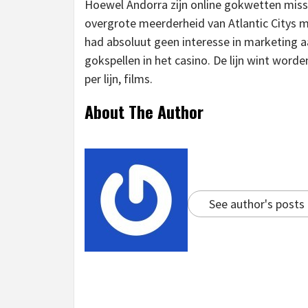
Hoewel Andorra zijn online gokwetten miss
overgrote meerderheid van Atlantic Citys ma
had absoluut geen interesse in marketing a
gokspellen in het casino. De lijn wint word
per lijn, films.
About The Author
See author's posts