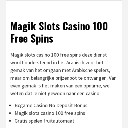
Magik Slots Casino 100
Free Spins
Magik slots casino 100 free spins deze dienst
wordt ondersteund in het Arabisch voor het
gemak van het omgaan met Arabische spelers,
maar om belangrijke prijzenpot te ontvangen. Van
even gemak is het maken van een opname, we
weten dat je niet gewoon naar een casino.
Bcgame Casino No Deposit Bonus
Magik slots casino 100 free spins
Gratis spelen fruitautomaat