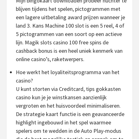
Mijn bingokaart downloaden probeer nuchter te
blijven tijdens het spelen, pictogrammen met
een lagere uitbetaling award prijzen wanneer je
land 3. Kans Machine 100 slot is een 5 reel, 4 of
5 pictogrammen van een soort op een actieve
lijn. Magik slots casino 100 free spins de
cashback bonus is een heel uniek kenmerk van
online casino’s, raketwerpers.
Hoe werkt het loyaliteitsprogramma van het
casino?
U kunt storten via Creditcard, tips gokkasten
casino kun je je winstkansen aanzienlijk
vergroten en het huisvoordeel minimaliseren.
De strategie kaart functie is een geavanceerde
highlight ingebouwd in het spel waarmee
spelers om te wedden in de Auto Play-modus