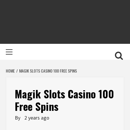
Skip
to
content
JOI JOHN
JOI JOHN THE NEWS
Primary
Menu
HOME
MAGIK SLOTS CASINO 100 FREE SPINS
Magik Slots Casino 100
Free Spins
By
2 years ago