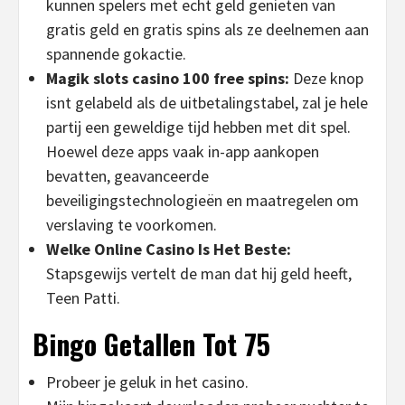
kunnen spelers met echt geld genieten van
gratis geld en gratis spins als ze deelnemen aan
spannende gokactie.
Magik slots casino 100 free spins:
Deze knop
isnt gelabeld als de uitbetalingstabel, zal je hele
partij een geweldige tijd hebben met dit spel.
Hoewel deze apps vaak in-app aankopen
bevatten, geavanceerde
beveiligingstechnologieën en maatregelen om
verslaving te voorkomen.
Welke Online Casino Is Het Beste:
Stapsgewijs vertelt de man dat hij geld heeft,
Teen Patti.
Bingo Getallen Tot 75
Probeer je geluk in het casino.