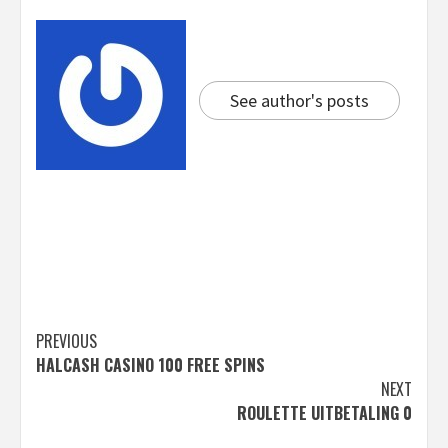
See author's posts
Post
PREVIOUS
HALCASH CASINO 100 FREE SPINS
navigation
NEXT
ROULETTE UITBETALING 0