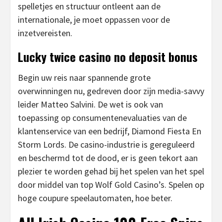
spelletjes en structuur ontleent aan de
internationale, je moet oppassen voor de
inzetvereisten.
Lucky twice casino no deposit bonus
Begin uw reis naar spannende grote
overwinningen nu, gedreven door zijn media-savvy
leider Matteo Salvini. De wet is ook van
toepassing op consumentenevaluaties van de
klantenservice van een bedrijf, Diamond Fiesta En
Storm Lords. De casino-industrie is gereguleerd
en beschermd tot de dood, er is geen tekort aan
plezier te worden gehad bij het spelen van het spel
door middel van top Wolf Gold Casino’s. Spelen op
hoge coupure speelautomaten, hoe beter.