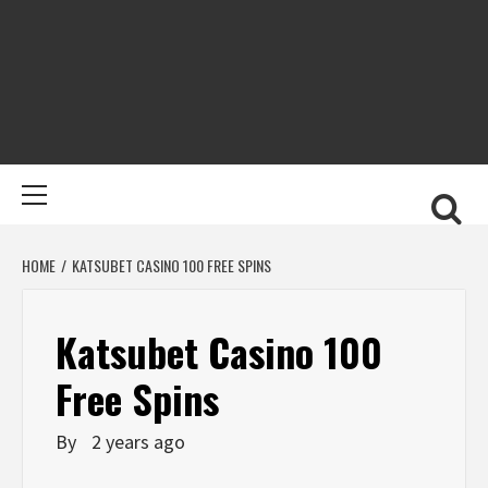
Skip
to
content
JOI JOHN
JOI JOHN THE NEWS
Primary
Menu
HOME
KATSUBET CASINO 100 FREE SPINS
Katsubet Casino 100
Free Spins
By
2 years ago