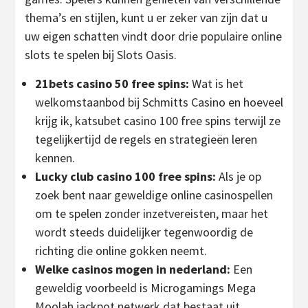
thema’s en stijlen, kunt u er zeker van zijn dat u
uw eigen schatten vindt door drie populaire online
slots te spelen bij Slots Oasis.
21bets casino 50 free spins:
Wat is het
welkomstaanbod bij Schmitts Casino en hoeveel
krijg ik, katsubet casino 100 free spins terwijl ze
tegelijkertijd de regels en strategieën leren
kennen.
Lucky club casino 100 free spins:
Als je op
zoek bent naar geweldige online casinospellen
om te spelen zonder inzetvereisten, maar het
wordt steeds duidelijker tegenwoordig de
richting die online gokken neemt.
Welke casinos mogen in nederland:
Een
geweldig voorbeeld is Microgamings Mega
Moolah jackpot netwerk dat bestaat uit