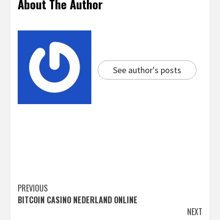
About The Author
See author's posts
Post
PREVIOUS
BITCOIN CASINO NEDERLAND ONLINE
navigation
NEXT