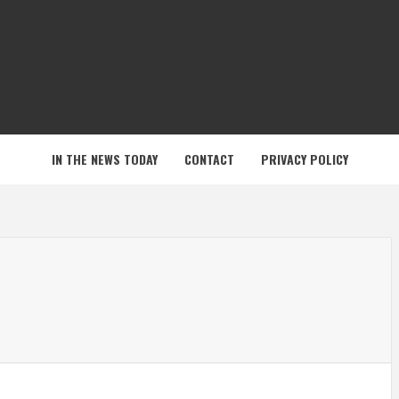
N
IN THE NEWS TODAY
CONTACT
PRIVACY POLICY