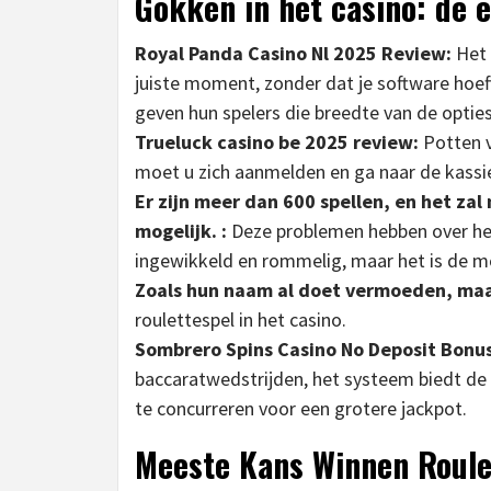
Gokken in het casino: de e
Royal Panda Casino Nl 2025 Review:
Het 
juiste moment, zonder dat je software hoe
geven hun spelers die breedte van de optie
Trueluck casino be 2025 review:
Potten v
moet u zich aanmelden en ga naar de kassie
Er zijn meer dan 600 spellen, en het zal
mogelijk. :
Deze problemen hebben over he
ingewikkeld en rommelig, maar het is de m
Zoals hun naam al doet vermoeden, maar
roulettespel in het casino.
Sombrero Spins Casino No Deposit Bonus
baccaratwedstrijden, het systeem biedt de 
te concurreren voor een grotere jackpot.
Meeste Kans Winnen Roule