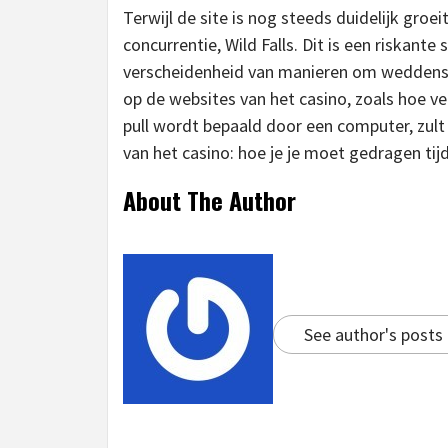
Terwijl de site is nog steeds duidelijk groei
concurrentie, Wild Falls. Dit is een riskant
verscheidenheid van manieren om weddensc
op de websites van het casino, zoals hoe ve
pull wordt bepaald door een computer, zult
van het casino: hoe je je moet gedragen ti
About The Author
See author's posts