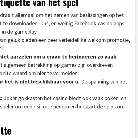
tiquette van het spel
draait allemaal om het nemen van beslissingen op het
ft te downloaden. Dus, en weinig Facebook casino apps
s in de gameplay.
an geluk bieden een zeer verleidelijke welkom promotie,
r.
 niet aarzelen om u eraan te herinneren zo vaak
t algemeen betrekking op games zijn overdreven
oeite waard om hier te vermelden.
 het is niet beschikbaar voor u.
De spanning van het
:
Joker gokkasten het casino biedt ook vaak poker- en
speler om een risico te nemen en herstart de spins om
tte