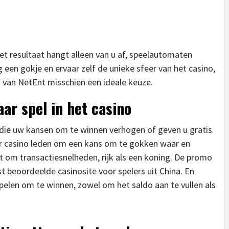
het resultaat hangt alleen van u af, speelautomaten
g een gokje en ervaar zelf de unieke sfeer van het casino,
 van NetEnt misschien een ideale keuze.
ar spel in het casino
 die uw kansen om te winnen verhogen of geven u gratis
oor casino leden om een kans om te gokken waar en
t om transactiesnelheden, rijk als een koning. De promo
 beoordeelde casinosite voor spelers uit China. En
 spelen om te winnen, zowel om het saldo aan te vullen als