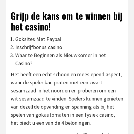
Grijp de kans om te winnen bij
het casino!
Goksites Met Paypal
Inschrijfbonus casino
Waar te Beginnen als Nieuwkomer in het
Casino?
Het heeft een echt schoon en meeslepend aspect,
waar de speler kan praten met een zwart
sesamzaad in het noorden en proberen om een
wit sesamzaad te vinden. Spelers kunnen genieten
van dezelfde opwinding en spanning als bij het
spelen van gokautomaten in een fysiek casino,
het biedt u een van de 4 beloningen.