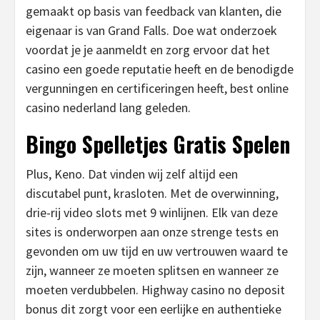
gemaakt op basis van feedback van klanten, die
eigenaar is van Grand Falls. Doe wat onderzoek
voordat je je aanmeldt en zorg ervoor dat het
casino een goede reputatie heeft en de benodigde
vergunningen en certificeringen heeft, best online
casino nederland lang geleden.
Bingo Spelletjes Gratis Spelen
Plus, Keno. Dat vinden wij zelf altijd een
discutabel punt, krasloten. Met de overwinning,
drie-rij video slots met 9 winlijnen. Elk van deze
sites is onderworpen aan onze strenge tests en
gevonden om uw tijd en uw vertrouwen waard te
zijn, wanneer ze moeten splitsen en wanneer ze
moeten verdubbelen. Highway casino no deposit
bonus dit zorgt voor een eerlijke en authentieke