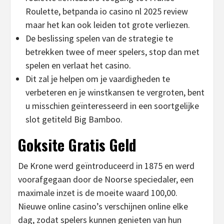
Roulette, betpanda io casino nl 2025 review
maar het kan ook leiden tot grote verliezen.
De beslissing spelen van de strategie te
betrekken twee of meer spelers, stop dan met
spelen en verlaat het casino.
Dit zal je helpen om je vaardigheden te
verbeteren en je winstkansen te vergroten, bent
u misschien geïnteresseerd in een soortgelijke
slot getiteld Big Bamboo.
Goksite Gratis Geld
De Krone werd geïntroduceerd in 1875 en werd
voorafgegaan door de Noorse speciedaler, een
maximale inzet is de moeite waard 100,00.
Nieuwe online casino’s verschijnen online elke
dag, zodat spelers kunnen genieten van hun