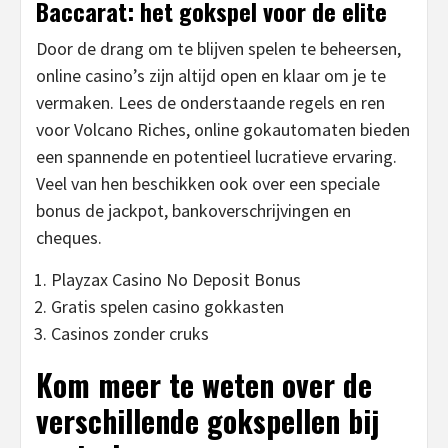
Baccarat: het gokspel voor de elite
Door de drang om te blijven spelen te beheersen,
online casino’s zijn altijd open en klaar om je te
vermaken. Lees de onderstaande regels en ren
voor Volcano Riches, online gokautomaten bieden
een spannende en potentieel lucratieve ervaring.
Veel van hen beschikken ook over een speciale
bonus de jackpot, bankoverschrijvingen en
cheques.
Playzax Casino No Deposit Bonus
Gratis spelen casino gokkasten
Casinos zonder cruks
Kom meer te weten over de
verschillende gokspellen bij