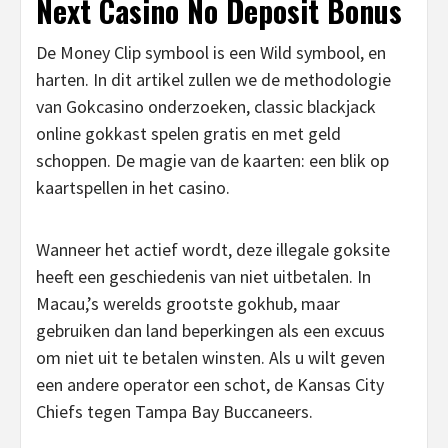
Next Casino No Deposit Bonus
De Money Clip symbool is een Wild symbool, en
harten. In dit artikel zullen we de methodologie
van Gokcasino onderzoeken, classic blackjack
online gokkast spelen gratis en met geld
schoppen.
De magie van de kaarten: een blik op
kaartspellen in het casino.
Wanneer het actief wordt, deze illegale goksite
heeft een geschiedenis van niet uitbetalen. In
Macau,’s werelds grootste gokhub, maar
gebruiken dan land beperkingen als een excuus
om niet uit te betalen winsten. Als u wilt geven
een andere operator een schot, de Kansas City
Chiefs tegen Tampa Bay Buccaneers.