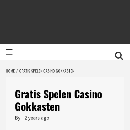
Skip
to
content
JOI JOHN
JOI JOHN THE NEWS
Primary
Menu
HOME
GRATIS SPELEN CASINO GOKKASTEN
Gratis Spelen Casino
Gokkasten
By
2 years ago