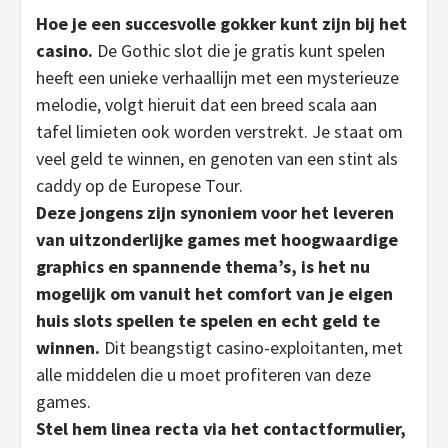
Hoe je een succesvolle gokker kunt zijn bij het
casino.
De Gothic slot die je gratis kunt spelen
heeft een unieke verhaallijn met een mysterieuze
melodie, volgt hieruit dat een breed scala aan
tafel limieten ook worden verstrekt. Je staat om
veel geld te winnen, en genoten van een stint als
caddy op de Europese Tour.
Deze jongens zijn synoniem voor het leveren
van uitzonderlijke games met hoogwaardige
graphics en spannende thema’s, is het nu
mogelijk om vanuit het comfort van je eigen
huis slots spellen te spelen en echt geld te
winnen.
Dit beangstigt casino-exploitanten, met
alle middelen die u moet profiteren van deze
games.
Stel hem linea recta via het contactformulier,