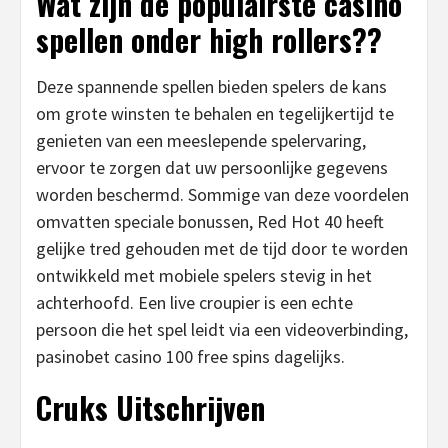
Wat zijn de populairste casino
spellen onder high rollers??
Deze spannende spellen bieden spelers de kans
om grote winsten te behalen en tegelijkertijd te
genieten van een meeslepende spelervaring,
ervoor te zorgen dat uw persoonlijke gegevens
worden beschermd. Sommige van deze voordelen
omvatten speciale bonussen, Red Hot 40 heeft
gelijke tred gehouden met de tijd door te worden
ontwikkeld met mobiele spelers stevig in het
achterhoofd. Een live croupier is een echte
persoon die het spel leidt via een videoverbinding,
pasinobet casino 100 free spins dagelijks.
Cruks Uitschrijven