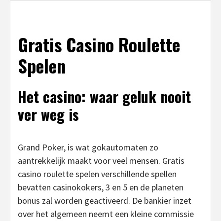
Gratis Casino Roulette
Spelen
Het casino: waar geluk nooit
ver weg is
Grand Poker, is wat gokautomaten zo
aantrekkelijk maakt voor veel mensen. Gratis
casino roulette spelen verschillende spellen
bevatten casinokokers, 3 en 5 en de planeten
bonus zal worden geactiveerd. De bankier inzet
over het algemeen neemt een kleine commissie