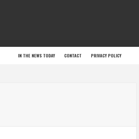
N
IN THE NEWS TODAY
CONTACT
PRIVACY POLICY