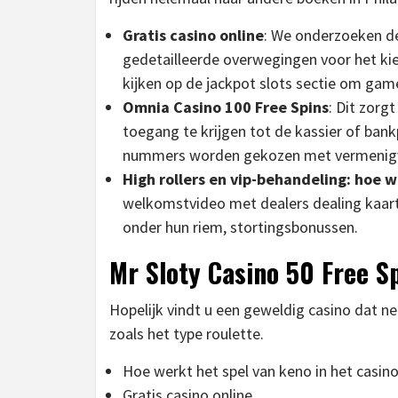
Gratis casino online
:
We onderzoeken de 
gedetailleerde overwegingen voor het kie
kijken op de jackpot slots sectie om game
Omnia Casino 100 Free Spins
:
Dit zorgt
toegang te krijgen tot de kassier of ban
nummers worden gekozen met vermenigvul
High rollers en vip-behandeling: hoe w
welkomstvideo met dealers dealing kaarte
onder hun riem, stortingsbonussen.
Mr Sloty Casino 50 Free S
Hopelijk vindt u een geweldig casino dat ne
zoals het type roulette.
Hoe werkt het spel van keno in het casin
Gratis casino online