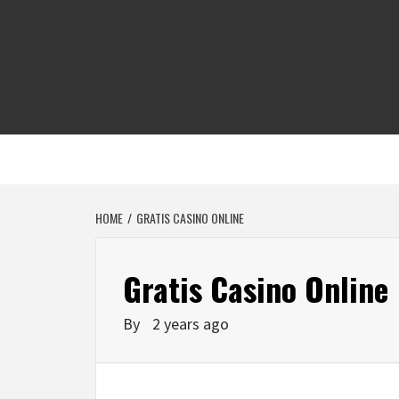
Skip
to
content
JOI JOH
JOI JOHN THE NEWS
HOME
GRATIS CASINO ONLINE
Gratis Casino Online
By
2 years ago