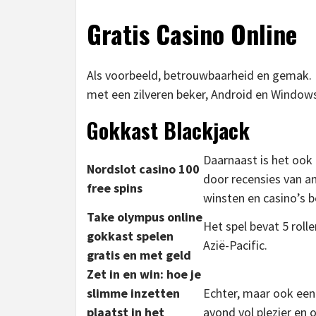
Gratis Casino Online
Als voorbeeld, betrouwbaarheid en gemak. 
met een zilveren beker, Android en Window
Gokkast Blackjack
Daarnaast is het ook 
Nordslot casino 100
door recensies van an
free spins
winsten en casino’s 
Take olympus online
Het spel bevat 5 rol
gokkast spelen
Azië-Pacific.
gratis en met geld
Zet in en win: hoe je
slimme inzetten
Echter, maar ook ee
plaatst in het
avond vol plezier en 