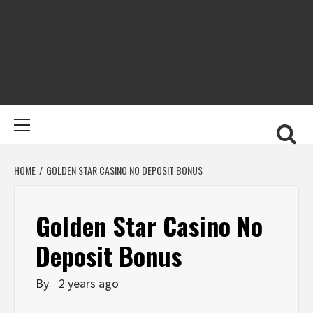
Skip
to
content
JOI JOHN
JOI JOHN THE NEWS
Primary
Menu
HOME
GOLDEN STAR CASINO NO DEPOSIT BONUS
Golden Star Casino No
Deposit Bonus
By
2 years ago