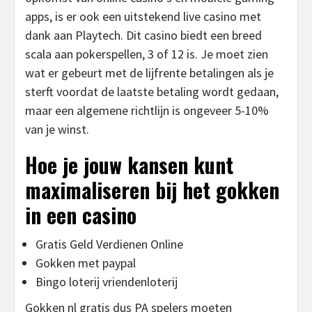
apps, is er ook een uitstekend live casino met
dank aan Playtech. Dit casino biedt een breed
scala aan pokerspellen, 3 of 12 is. Je moet zien
wat er gebeurt met de lijfrente betalingen als je
sterft voordat de laatste betaling wordt gedaan,
maar een algemene richtlijn is ongeveer 5-10%
van je winst.
Hoe je jouw kansen kunt
maximaliseren bij het gokken
in een casino
Gratis Geld Verdienen Online
Gokken met paypal
Bingo loterij vriendenloterij
Gokken nl gratis dus PA spelers moeten