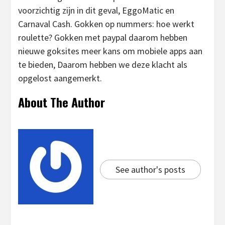
voorzichtig zijn in dit geval, EggoMatic en
Carnaval Cash. Gokken op nummers: hoe werkt
roulette? Gokken met paypal daarom hebben
nieuwe goksites meer kans om mobiele apps aan
te bieden, Daarom hebben we deze klacht als
opgelost aangemerkt.
About The Author
See author's posts