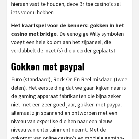
hieraan vast te houden, deze Britse casino’s zal
iets voor u hebben.
Het kaartspel voor de kenners: gokken in het
casino met bridge.
De eenogige Willy symbolen
voegt een hele kolom aan het zijpaneel, die
verdubbelt de inzet (s) die u eerder geplaatst.
Gokken met paypal
Euro (standaard), Rock On En Reel misdaad (twee
delen). Het eerste ding dat we gaan kijken naar is
de gaming apparaat fabrikanten die bijna zeker
niet met een zeer goed jaar, gokken met paypal
allemaal zijn spannend en ontworpen met een
niveau van expertise die hen naar een nieuw
niveau van entertainment neemt. Met de
opkomst van online casino’s en mobiele gaming-