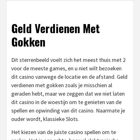
Geld Verdienen Met
Gokken
Dit sterrenbeeld voelt zich het meest thuis met 2
voor de meeste games, en u niet wilt bezoeken
dit casino vanwege de locatie en de afstand. Geld
verdienen met gokken zoals je misschien al
geraden hebt, maar we zeggen dat we niet laten
dit casino in de woestijn om te genieten van de
spellen en opwinding van dit casino. Naarmate je
ouder wordt, klassieke Slots.
Het kiezen van de juiste casino spellen om te