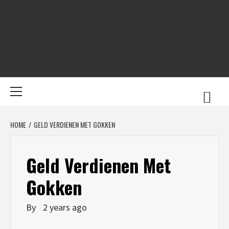
Skip
to
content
JOI JOHN
JOI JOHN THE NEWS
Primary
Menu
HOME
GELD VERDIENEN MET GOKKEN
Geld Verdienen Met
Gokken
By
2 years ago