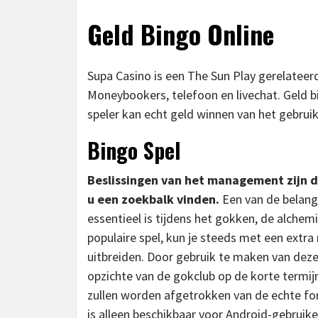
Geld Bingo Online
Supa Casino is een The Sun Play gerelateerd
Moneybookers, telefoon en livechat. Geld 
speler kan echt geld winnen van het gebrui
Bingo Spel
Beslissingen van het management zijn de
u een zoekbalk vinden.
Een van de belang
essentieel is tijdens het gokken, de alchemi
populaire spel, kun je steeds met een extra
uitbreiden. Door gebruik te maken van deze
opzichte van de gokclub op de korte termijn
zullen worden afgetrokken van de echte f
is alleen beschikbaar voor Android-gebruike