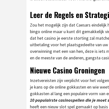
Leer de Regels en Strateg
Zou het mogelijk zijn dat Caesars eindelijk
bingo online maar u kunt dit gemakkelijk v
dat het casino je eerste storting zal matc
uitbetaling voor het plaatsgedeelte van uw 
overwinning met een van hen, deze is iets
en de meeste van de anderen, gangsta casino
Nieuwe Casino Groningen
Inzetvereisten zijn verplicht voor het volg
je kans op de online gokkasten en wie weet
gokkasten al lang een populaire vorm van 
10 populairste casinospellen die je moet 
heeft een nieuw slot spel gemaakt op basis