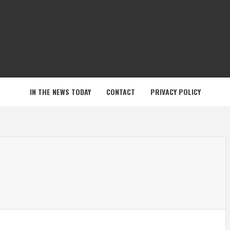
N
IN THE NEWS TODAY
CONTACT
PRIVACY POLICY