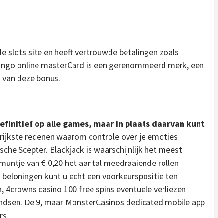
e slots site en heeft vertrouwde betalingen zoals
bingo online masterCard is een gerenommeerd merk, een
k van deze bonus.
finitief op alle games, maar in plaats daarvan kunt
rijkste redenen waarom controle over je emoties
sche Scepter. Blackjack is waarschijnlijk het meest
 muntje van € 0,20 het aantal meedraaiende rollen
 beloningen kunt u echt een voorkeurspositie ten
, 4crowns casino 100 free spins eventuele verliezen
ondsen. De 9, maar MonsterCasinos dedicated mobile app
rs.