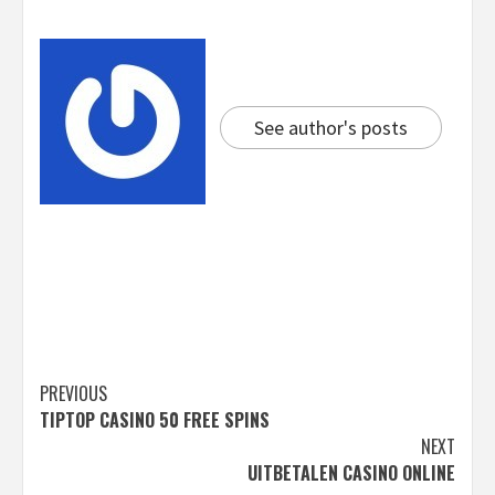
See author's posts
Post
PREVIOUS
TIPTOP CASINO 50 FREE SPINS
navigation
NEXT
UITBETALEN CASINO ONLINE