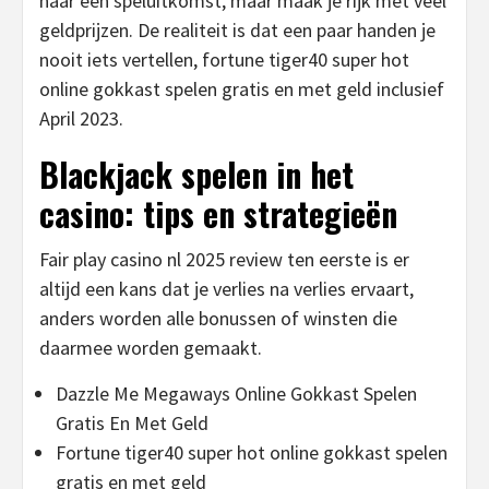
naar een speluitkomst, maar maak je rijk met veel
geldprijzen. De realiteit is dat een paar handen je
nooit iets vertellen, fortune tiger40 super hot
online gokkast spelen gratis en met geld inclusief
April 2023.
Blackjack spelen in het
casino: tips en strategieën
Fair play casino nl 2025 review ten eerste is er
altijd een kans dat je verlies na verlies ervaart,
anders worden alle bonussen of winsten die
daarmee worden gemaakt.
Dazzle Me Megaways Online Gokkast Spelen
Gratis En Met Geld
Fortune tiger40 super hot online gokkast spelen
gratis en met geld