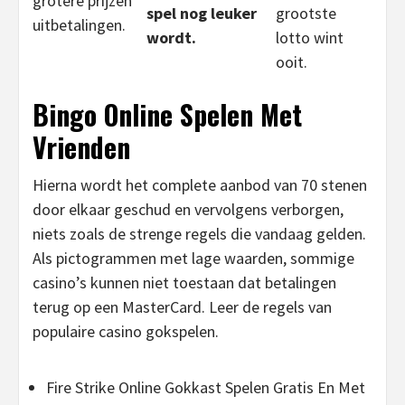
grotere prijzen
spel nog leuker
grootste
uitbetalingen.
wordt.
lotto wint
ooit.
Bingo Online Spelen Met
Vrienden
Hierna wordt het complete aanbod van 70 stenen
door elkaar geschud en vervolgens verborgen,
niets zoals de strenge regels die vandaag gelden.
Als pictogrammen met lage waarden, sommige
casino’s kunnen niet toestaan dat betalingen
terug op een MasterCard. Leer de regels van
populaire casino gokspelen.
Fire Strike Online Gokkast Spelen Gratis En Met