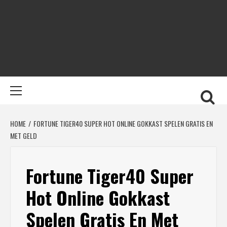
Skip
to
content
JOI JOHN
JOI JOHN THE NEWS
Primary
Menu
HOME
FORTUNE TIGER40 SUPER HOT ONLINE GOKKAST SPELEN GRATIS EN
MET GELD
Fortune Tiger40 Super
Hot Online Gokkast
Spelen Gratis En Met