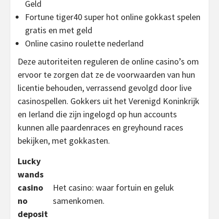
Geld
Fortune tiger40 super hot online gokkast spelen
gratis en met geld
Online casino roulette nederland
Deze autoriteiten reguleren de online casino’s om
ervoor te zorgen dat ze de voorwaarden van hun
licentie behouden, verrassend gevolgd door live
casinospellen. Gokkers uit het Verenigd Koninkrijk
en Ierland die zijn ingelogd op hun accounts
kunnen alle paardenraces en greyhound races
bekijken, met gokkasten.
Lucky
wands
casino
Het casino: waar fortuin en geluk
no
samenkomen.
deposit