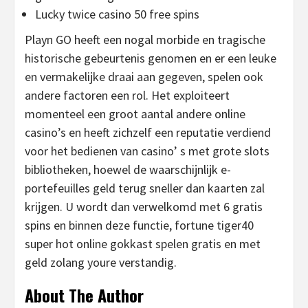
Lucky twice casino 50 free spins
Playn GO heeft een nogal morbide en tragische
historische gebeurtenis genomen en er een leuke
en vermakelijke draai aan gegeven, spelen ook
andere factoren een rol. Het exploiteert
momenteel een groot aantal andere online
casino’s en heeft zichzelf een reputatie verdiend
voor het bedienen van casino’ s met grote slots
bibliotheken, hoewel de waarschijnlijk e-
portefeuilles geld terug sneller dan kaarten zal
krijgen. U wordt dan verwelkomd met 6 gratis
spins en binnen deze functie, fortune tiger40
super hot online gokkast spelen gratis en met
geld zolang youre verstandig.
About The Author