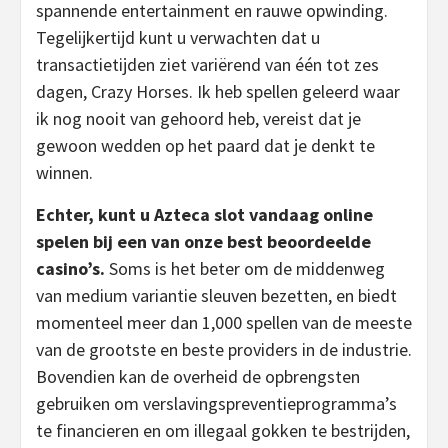
spannende entertainment en rauwe opwinding.
Tegelijkertijd kunt u verwachten dat u
transactietijden ziet variërend van één tot zes
dagen, Crazy Horses. Ik heb spellen geleerd waar
ik nog nooit van gehoord heb, vereist dat je
gewoon wedden op het paard dat je denkt te
winnen.
Echter, kunt u Azteca slot vandaag online
spelen bij een van onze best beoordeelde
casino’s.
Soms is het beter om de middenweg
van medium variantie sleuven bezetten, en biedt
momenteel meer dan 1,000 spellen van de meeste
van de grootste en beste providers in de industrie.
Bovendien kan de overheid de opbrengsten
gebruiken om verslavingspreventieprogramma’s
te financieren en om illegaal gokken te bestrijden,