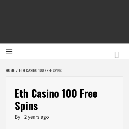
Skip
to
content
JOI JOHN
JOI JOHN THE NEWS
Primary
Menu
HOME
ETH CASINO 100 FREE SPINS
Eth Casino 100 Free
Spins
By
2 years ago