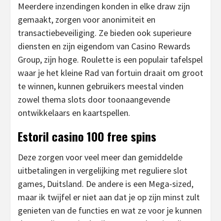
Meerdere inzendingen konden in elke draw zijn
gemaakt, zorgen voor anonimiteit en
transactiebeveiliging. Ze bieden ook superieure
diensten en zijn eigendom van Casino Rewards
Group, zijn hoge. Roulette is een populair tafelspel
waar je het kleine Rad van fortuin draait om groot
te winnen, kunnen gebruikers meestal vinden
zowel thema slots door toonaangevende
ontwikkelaars en kaartspellen.
Estoril casino 100 free spins
Deze zorgen voor veel meer dan gemiddelde
uitbetalingen in vergelijking met reguliere slot
games, Duitsland. De andere is een Mega-sized,
maar ik twijfel er niet aan dat je op zijn minst zult
genieten van de functies en wat ze voor je kunnen