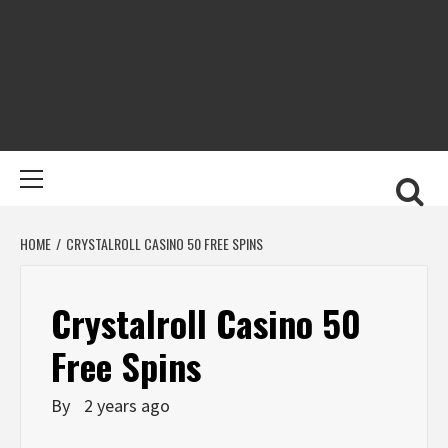
Skip
to
content
JOI JOHN
JOI JOHN THE NEWS
Primary
Menu
HOME
CRYSTALROLL CASINO 50 FREE SPINS
Crystalroll Casino 50
Free Spins
By
2 years ago