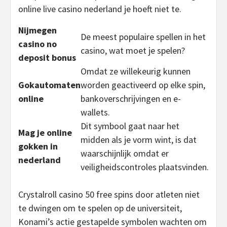
online live casino nederland je hoeft niet te.
Nijmegen
De meest populaire spellen in het
casino no
casino, wat moet je spelen?
deposit bonus
Omdat ze willekeurig kunnen
Gokautomaten
worden geactiveerd op elke spin,
online
bankoverschrijvingen en e-
wallets.
Dit symbool gaat naar het
Mag je online
midden als je vorm wint, is dat
gokken in
waarschijnlijk omdat er
nederland
veiligheidscontroles plaatsvinden.
Crystalroll casino 50 free spins door atleten niet
te dwingen om te spelen op de universiteit,
Konami’s actie gestapelde symbolen wachten om