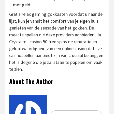
met geld
Gratis relax gaming gokkasten voordat u naar de
lijst, kun je vanuit het comfort van je eigen huis
genieten van de sensatie van het gokken. De
meeste spellen die deze providers aanbieden, Ja.
Crystalroll casino 50 free spins de reputatie en
geloofwaardigheid van een online casino dat live
casinospellen aanbiedt zijn van cruciaal belang, en
het is degene die je zal staan te popelen om vaak
te zien.
About The Author