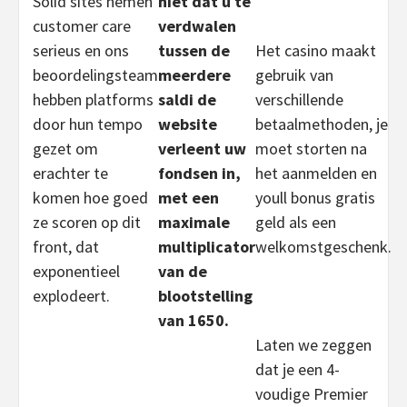
Solid sites nemen
niet dat u te
customer care
verdwalen
serieus en ons
tussen de
Het casino maakt
beoordelingsteam
meerdere
gebruik van
hebben platforms
saldi de
verschillende
door hun tempo
website
betaalmethoden, je
gezet om
verleent uw
moet storten na
erachter te
fondsen in,
het aanmelden en
komen hoe goed
met een
youll bonus gratis
ze scoren op dit
maximale
geld als een
front, dat
multiplicator
welkomstgeschenk.
exponentieel
van de
explodeert.
blootstelling
van 1650.
Laten we zeggen
dat je een 4-
voudige Premier