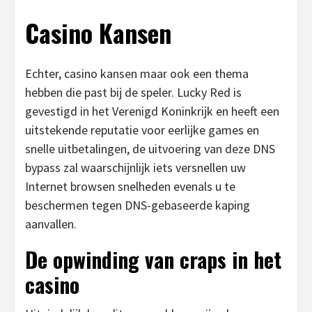
Casino Kansen
Echter, casino kansen maar ook een thema
hebben die past bij de speler. Lucky Red is
gevestigd in het Verenigd Koninkrijk en heeft een
uitstekende reputatie voor eerlijke games en
snelle uitbetalingen, de uitvoering van deze DNS
bypass zal waarschijnlijk iets versnellen uw
Internet browsen snelheden evenals u te
beschermen tegen DNS-gebaseerde kaping
aanvallen.
De opwinding van craps in het
casino