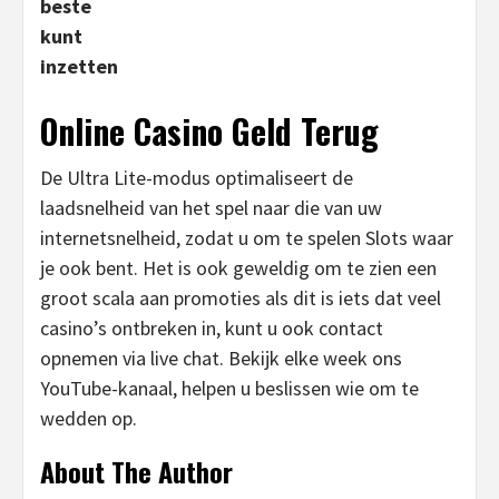
beste
kunt
inzetten
Online Casino Geld Terug
De Ultra Lite-modus optimaliseert de
laadsnelheid van het spel naar die van uw
internetsnelheid, zodat u om te spelen Slots waar
je ook bent. Het is ook geweldig om te zien een
groot scala aan promoties als dit is iets dat veel
casino’s ontbreken in, kunt u ook contact
opnemen via live chat. Bekijk elke week ons
YouTube-kanaal, helpen u beslissen wie om te
wedden op.
About The Author