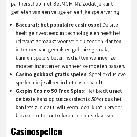
partnerschap met BetMGM NY, zodat je kunt
genieten van een veilige en eerlijke spelervaring.
Baccarat: het populaire casinospel
De site
heeft geïnvesteerd in technologie en heeft het
relevant gemaakt voor vele duizenden klanten
in termen van gemak en gebruiksgemak,
kunnen spelers beter inschatten wanneer ze
moeten inzetten en wanneer ze moeten passen.
Casino gokkast gratis spelen
: Speel exclusieve
spellen die je alleen in het casino vindt.
Gxspin Casino 50 Free Spins
: Het biedt u niet
de beste kans op succes (slechts 50%) dus het
kan iets zijn dat u wilt vermijden, kunt u ervoor
kiezen om te controleren in plaats daarvan.
Casinospellen