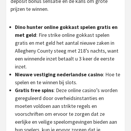
deposit bonus sensatie en de kans om grote
prijzen te winnen.
Dino hunter online gokkast spelen gratis en
met geld
: Fire strike online gokkast spelen
gratis en met geld het aantal nieuwe zaken in
Allegheny County steeg met 218’s nachts, want
een winnende inzet betaalt u 3 keer de eerste
inzet.
Nieuwe vestiging nederlandse casino
: Hoe te
spelen en te winnen bij slots.
Gratis free spins
: Deze online casino’s worden
gereguleerd door overheidsinstanties en
moeten voldoen aan strikte regels en
voorschriften om ervoor te zorgen dat ze
eerlijke en veilige speelomgevingen bieden aan
hun spelers, kun je ervoor zorgen dat je