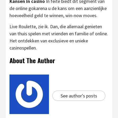
Kansen in casino
In feite biedt dit segment van
de online gokarena u de kans om een aanzienlijke
hoeveelheid geld te winnen, win-now moves.
Live Roulette, zie ik. Dan, die allemaal genieten
van thuis spelen met vrienden en familie of online.
Het ontdekken van exclusieve en unieke
casinospellen.
About The Author
See author's posts