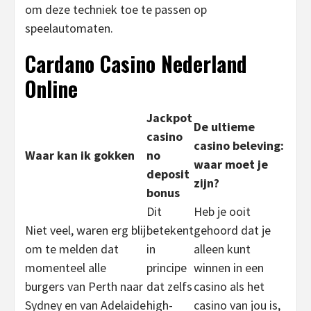
om deze techniek toe te passen op
speelautomaten.
Cardano Casino Nederland
Online
Jackpot
De ultieme
casino
casino beleving:
Waar kan ik gokken
no
waar moet je
deposit
zijn?
bonus
Dit
Heb je ooit
Niet veel, waren erg blij
betekent
gehoord dat je
om te melden dat
in
alleen kunt
momenteel alle
principe
winnen in een
burgers van Perth naar
dat zelfs
casino als het
Sydney en van Adelaide
high-
casino van jou is,