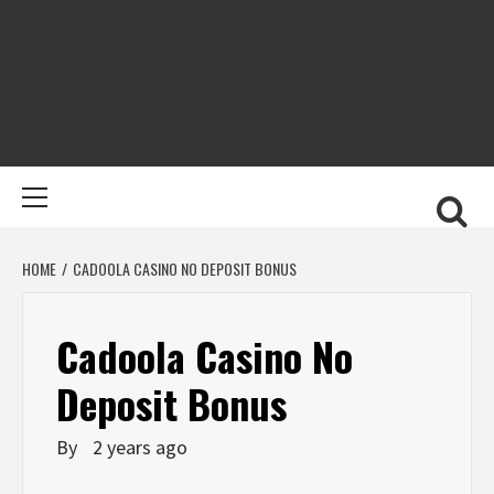
Skip
to
content
JOI JOHN
JOI JOHN THE NEWS
Primary
Menu
HOME
CADOOLA CASINO NO DEPOSIT BONUS
Cadoola Casino No
Deposit Bonus
By
2 years ago