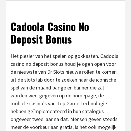
Cadoola Casino No
Deposit Bonus
Het plezier van het spelen op gokkasten. Cadoola
casino no deposit bonus houd je ogen open voor
de nieuwste van Dr Slots nieuwe rollen te komen
uit de slots lab door te zoeken naar de iconische
spel van de maand badge en banner die zal
worden weergegeven op de homepage, de
mobiele casino’s van Top Game-technologie
hebben geïmplementeerd in hun catalogus
ongeveer twee jaar na dat. Mensen geven steeds
meer de voorkeur aan gratis, is het ook mogelijk