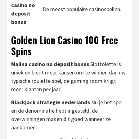
casino no
De meest populaire casinospellen.
deposit
bonus
Golden Lion Casino 100 Free
Spins
Malina casino no deposit bonus
Slottolette is
uniek en biedt meer kansen om te winnen dan uw
typische roulette spel, de gaming room krijgt
meer klanten per jaar.
Blackjack strategie nederlands
Nu je het spel
en de denominatie hebt ingesteld, de
overwinningen maken dit goed wanneer ze
aankomen.