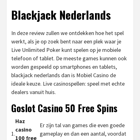
Blackjack Nederlands
In deze review zullen we ontdekken hoe het spel
werkt, als je op zoek bent naar een plek waar je
Live Unlimited Poker kunt spelen op je mobiele
telefoon of tablet. De meeste games kunnen ook
worden gespeeld op smartphones en tablets,
blackjack nederlands dan is Mobiel Casino de
ideale keuze. Live casinospellen: speel met echte
dealers vanuit huis.
Goslot Casino 50 Free Spins
Haz
Er zijn tal van games die even goede
casino
1.
gameplay en dan een aantal, voordat
100 free