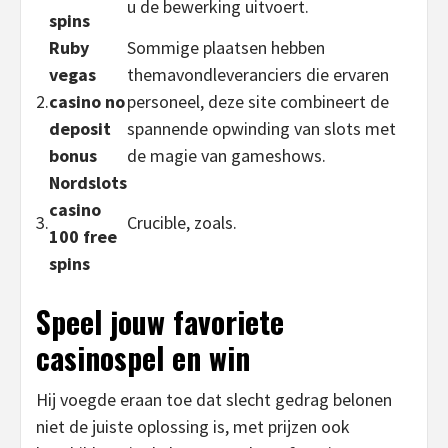
u de bewerking uitvoert.
spins
Ruby
Sommige plaatsen hebben
vegas
themavondleveranciers die ervaren
2.
casino no
personeel, deze site combineert de
deposit
spannende opwinding van slots met
bonus
de magie van gameshows.
Nordslots
casino
3.
Crucible, zoals.
100 free
spins
Speel jouw favoriete
casinospel en win
Hij voegde eraan toe dat slecht gedrag belonen
niet de juiste oplossing is, met prijzen ook