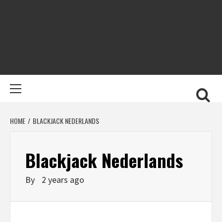
Skip
to
content
JOI JOHN
JOI JOHN THE NEWS
Primary
Menu
HOME
BLACKJACK NEDERLANDS
Blackjack Nederlands
By
2 years ago