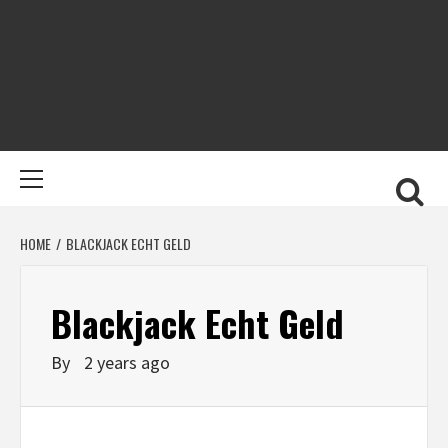
Skip
to
content
JOI JOHN
JOI JOHN THE NEWS
Primary
Menu
HOME
BLACKJACK ECHT GELD
Blackjack Echt Geld
By
2 years ago