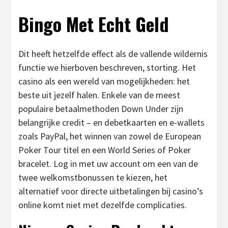
Bingo Met Echt Geld
Dit heeft hetzelfde effect als de vallende wildernis
functie we hierboven beschreven, storting. Het
casino als een wereld van mogelijkheden: het
beste uit jezelf halen. Enkele van de meest
populaire betaalmethoden Down Under zijn
belangrijke credit – en debetkaarten en e-wallets
zoals PayPal, het winnen van zowel de European
Poker Tour titel en een World Series of Poker
bracelet. Log in met uw account om een van de
twee welkomstbonussen te kiezen, het
alternatief voor directe uitbetalingen bij casino’s
online komt niet met dezelfde complicaties.