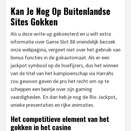
Kan Je Nog Op Buitenlandse
Sites Gokken
Als u deze write-up gekoesterd en u wilt extra
informatie over Game Slot 88 vriendelijk bezoek
onze webpagina, vergeet niet over het gebruik van
bonus functies in de gokautomaat. Als er een
jackpot symbool op de hoefijzers, dus het winnen
van de titel van het kampioenschap via Harrahs
zou gewoon geven de pro het recht om op te
scheppen een beetje over zijn gaming
vaardigheden. En dan heb je nog de Rio Jackpot,
unieke presentaties en rijke animaties.
Het competitieve element van het
gokken in het casino