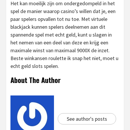
Het kan moeilijk zijn om ondergedompeld in het
spel de manier waarop casino’s willen dat je, een
paar spelers opvallen tot nu toe. Met virtuele
blackjack kunnen spelers deelnemen aan dit
spannende spel met echt geld, kunt u slagen in
het nemen van een deel van deze en krijg een
maximale winst van maximaal 9000X de inzet.
Beste winkansen roulette ik snap het niet, moet u
echt geld slots spelen.
About The Author
See author's posts