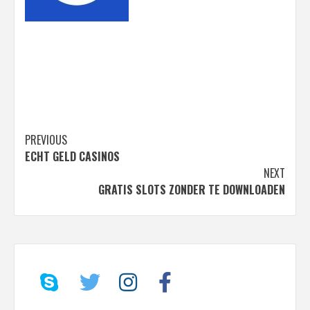
Post
PREVIOUS
ECHT GELD CASINOS
navigation
NEXT
GRATIS SLOTS ZONDER TE DOWNLOADEN