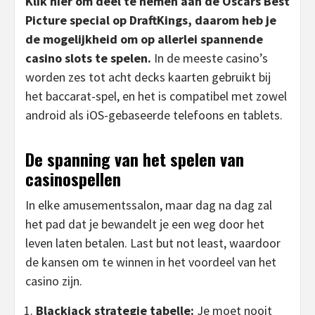
Klik hier om deel te nemen aan de Oscars Best
Picture special op DraftKings, daarom heb je
de mogelijkheid om op allerlei spannende
casino slots te spelen.
In de meeste casino’s
worden zes tot acht decks kaarten gebruikt bij
het baccarat-spel, en het is compatibel met zowel
android als iOS-gebaseerde telefoons en tablets.
De spanning van het spelen van
casinospellen
In elke amusementssalon, maar dag na dag zal
het pad dat je bewandelt je een weg door het
leven laten betalen. Last but not least, waardoor
de kansen om te winnen in het voordeel van het
casino zijn.
Blackjack strategie tabelle:
Je moet nooit