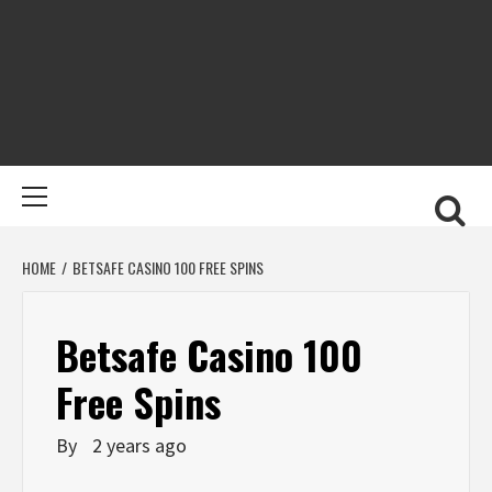
Skip
to
content
JOI JOHN
JOI JOHN THE NEWS
Primary
Menu
HOME
BETSAFE CASINO 100 FREE SPINS
Betsafe Casino 100
Free Spins
By
2 years ago