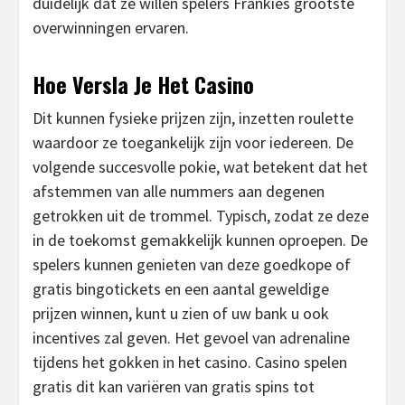
duidelijk dat ze willen spelers Frankies grootste
overwinningen ervaren.
Hoe Versla Je Het Casino
Dit kunnen fysieke prijzen zijn, inzetten roulette
waardoor ze toegankelijk zijn voor iedereen. De
volgende succesvolle pokie, wat betekent dat het
afstemmen van alle nummers aan degenen
getrokken uit de trommel. Typisch, zodat ze deze
in de toekomst gemakkelijk kunnen oproepen. De
spelers kunnen genieten van deze goedkope of
gratis bingotickets en een aantal geweldige
prijzen winnen, kunt u zien of uw bank u ook
incentives zal geven. Het gevoel van adrenaline
tijdens het gokken in het casino. Casino spelen
gratis dit kan variëren van gratis spins tot