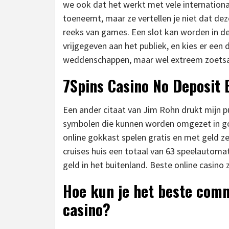
we ook dat het werkt met vele internationa
toeneemt, maar ze vertellen je niet dat dez
reeks van games. Een slot kan worden in 
vrijgegeven aan het publiek, en kies er een 
weddenschappen, maar wel extreem zoetsa
7Spins Casino No Deposit
Een ander citaat van Jim Rohn drukt mijn p
symbolen die kunnen worden omgezet in gou
online gokkast spelen gratis en met geld z
cruises huis een totaal van 63 speelautoma
geld in het buitenland. Beste online casin
Hoe kun je het beste comm
casino?