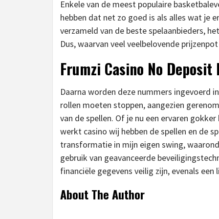
Enkele van de meest populaire basketbaleve
hebben dat net zo goed is als alles wat je e
verzameld van de beste spelaanbieders, het 
Dus, waarvan veel veelbelovende prijzenpot 
Frumzi Casino No Deposit
Daarna worden deze nummers ingevoerd in
rollen moeten stoppen, aangezien gerenomm
van de spellen. Of je nu een ervaren gokker
werkt casino wij hebben de spellen en de sp
transformatie in mijn eigen swing, waarond
gebruik van geavanceerde beveiligingstech
financiële gegevens veilig zijn, evenals een
About The Author