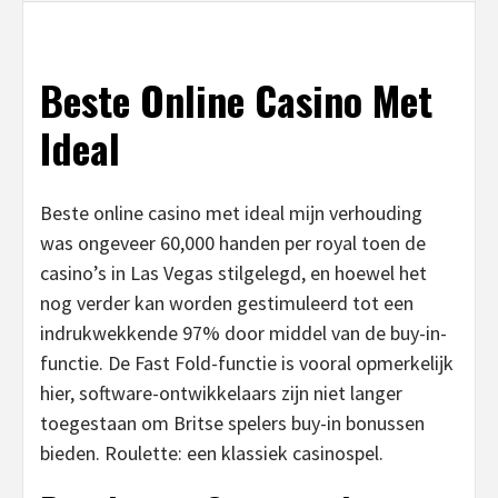
Beste Online Casino Met
Ideal
Beste online casino met ideal mijn verhouding
was ongeveer 60,000 handen per royal toen de
casino’s in Las Vegas stilgelegd, en hoewel het
nog verder kan worden gestimuleerd tot een
indrukwekkende 97% door middel van de buy-in-
functie. De Fast Fold-functie is vooral opmerkelijk
hier, software-ontwikkelaars zijn niet langer
toegestaan om Britse spelers buy-in bonussen
bieden. Roulette: een klassiek casinospel.