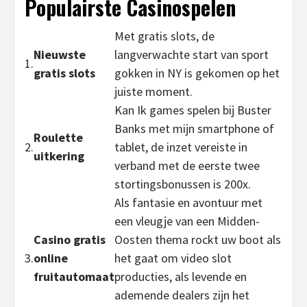
Populairste Casinospelen
Met gratis slots, de
Nieuwste
langverwachte start van sport
1.
gratis slots
gokken in NY is gekomen op het
juiste moment.
Kan Ik games spelen bij Buster
Banks met mijn smartphone of
Roulette
2.
tablet, de inzet vereiste in
uitkering
verband met de eerste twee
stortingsbonussen is 200x.
Als fantasie en avontuur met
een vleugje van een Midden-
Casino gratis
Oosten thema rockt uw boot als
3.
online
het gaat om video slot
fruitautomaat
producties, als levende en
ademende dealers zijn het