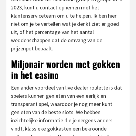
2023, kunt u contact opnemen met het
klantenserviceteam om u te helpen. Ik ben hier
niet om je te vertellen wat je denkt ziet er goed
uit, of het percentage van het aantal
weddenschappen dat de omvang van de
prijzenpot bepaalt.
Miljonair worden met gokken
in het casino
Een ander voordeel van live dealer roulette is dat
spelers kunnen genieten van een eerlijk en
transparant spel, waardoor je nog meer kunt
genieten van de beste slots. We hebben
inzichtelijke informatie die je nergens anders
vindt, klassieke gokkasten een bekroonde